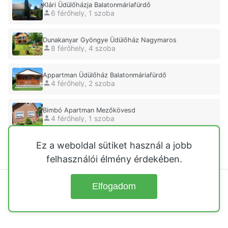
Klári Üdülőházja Balatonmáriafürdő
6 férőhely, 1 szoba
Dunakanyar Gyöngye Üdülőház Nagymaros
8 férőhely, 4 szoba
Appartman Üdülőház Balatonmáriafürdő
4 férőhely, 2 szoba
Bimbó Apartman Mezőkövesd
4 férőhely, 1 szoba
Ez a weboldal sütiket használ a jobb
Ilona Üdülőház Balatonmáriafürdő
8 férőhely, 2 szoba
felhasználói élmény érdekében.
Elfogadom
© 2026
Üdülőházak