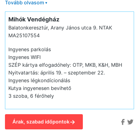
Tovább olvasom
▾
Mihók Vendégház
Balatonkeresztúr, Arany János utca 9.
NTAK
MA25107554
Ingyenes parkolás
Ingyenes WIFI
SZÉP kártya elfogadóhely: OTP, MKB, K&H, MBH
Nyitvatartás: április 19. – szeptember 22.
Ingyenes légkondícionálás
Kutya ingyenesen bevihető
3 szoba, 6 férőhely
→
Árak, szabad időpontok