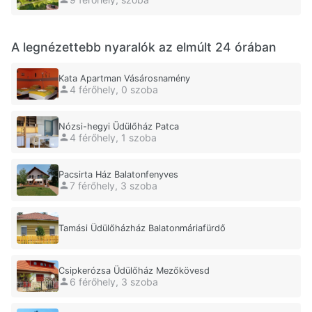
A legnézettebb nyaralók az elmúlt 24 órában
Kata Apartman Vásárosnamény
4 férőhely, 0 szoba
Nózsi-hegyi Üdülőház Patca
4 férőhely, 1 szoba
Pacsirta Ház Balatonfenyves
7 férőhely, 3 szoba
Tamási Üdülőházház Balatonmáriafürdő
Csipkerózsa Üdülőház Mezőkövesd
6 férőhely, 3 szoba