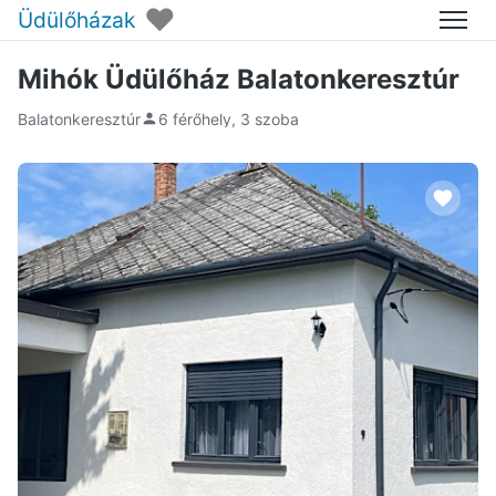
♥
Üdülőházak
Menü
Mihók Üdülőház Balatonkeresztúr
Balatonkeresztúr
6 férőhely, 3 szoba