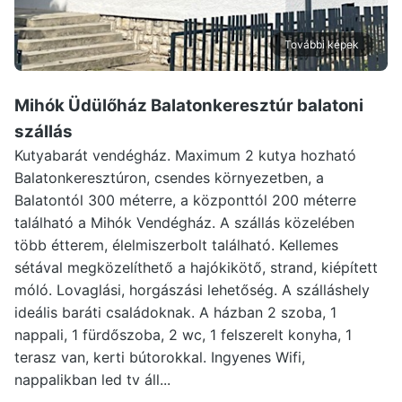
További képek
Mihók Üdülőház Balatonkeresztúr
balatoni
szállás
Kutyabarát vendégház. Maximum 2 kutya hozható
Balatonkeresztúron, csendes környezetben, a
Balatontól 300 méterre, a központtól 200 méterre
található a Mihók Vendégház. A szállás közelében
több étterem, élelmiszerbolt található. Kellemes
sétával megközelíthető a hajókikötő, strand, kiépített
móló. Lovaglási, horgászási lehetőség. A szálláshely
ideális baráti családoknak. A házban 2 szoba, 1
nappali, 1 fürdőszoba, 2 wc, 1 felszerelt konyha, 1
terasz van, kerti bútorokkal. Ingyenes Wifi,
nappalikban led tv áll...