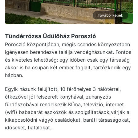
További képek
Tündérrózsa Üdülőház Poroszló
Poroszló központjában, mégis csendes környezetben
igényesen berendezve találja vendégházunkat. Fontos
és kivételes lehetőség: egy időben csak egy társaság
akkor is ha csupán két ember foglalt, tartózkodik egy
házban.
Egyik házunk felújított, 10 férőhelyes 3 hálótérrel,
étkezővel jól felszerelt konyhával, zuhanyzós
fürdőszobával rendelkezik.Klíma, televízió, internet
(wifi) bababarát eszközök és szolgáltatások várják a
kikapcsolódni vágyó családokat, baráti társaságokat,
időseket, fiatalokat...