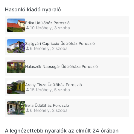
Hasonló kiadó nyaraló
Erika Üdülőház Poroszló
10 férőhely, 3 szoba
Sajtgyári Capriccio Üdülőház Poroszló
6 férőhely, 2 szoba
Halászék Napsugár Üdülőháza Poroszló
Arany Tisza Üdülőház Poroszló
15 férőhely, 5 szoba
Bella Üdülőház Poroszló
6 férőhely, 2 szoba
A legnézettebb nyaralók az elmúlt 24 órában