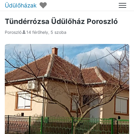
♥
Üdülőházak
Menü
Tündérrózsa Üdülőház Poroszló
Poroszló
14 férőhely, 5 szoba