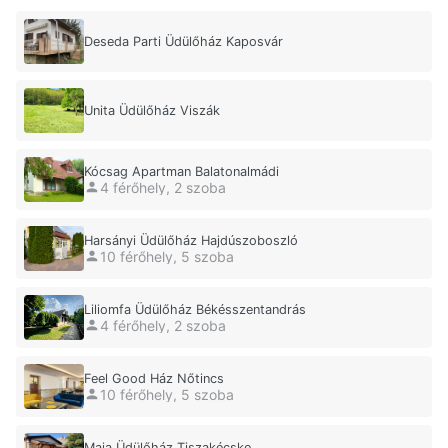
Deseda Parti Üdülőház Kaposvár
Unita Üdülőház Viszák
Kócsag Apartman Balatonalmádi
4 férőhely, 2 szoba
Harsányi Üdülőház Hajdúszoboszló
10 férőhely, 5 szoba
Liliomfa Üdülőház Békésszentandrás
4 férőhely, 2 szoba
Feel Good Ház Nőtincs
10 férőhely, 5 szoba
Maja Üdülőház Tiszakécske