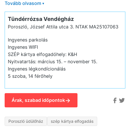
Tovább olvasom
▾
Tündérrózsa Vendégház
Poroszló, József Attila utca 3.
NTAK MA25107063
Ingyenes parkolás
Ingyenes WIFI
SZÉP kártya elfogadóhely: K&H
Nyitvatartás: március 15. – november 15.
Ingyenes légkondícionálás
5 szoba, 14 férőhely
→
Árak, szabad időpontok
Poroszló üdülőház
szép kártya elfogadás