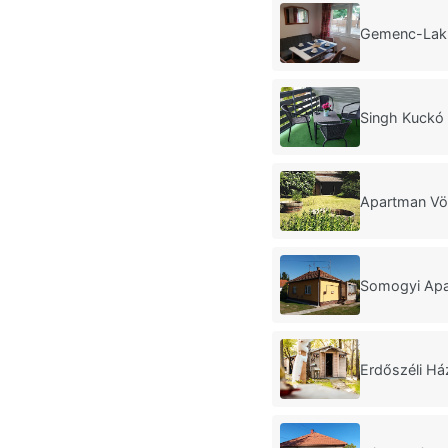
Gemenc-Lak 
Singh Kuckó
Apartman Vö
Somogyi Apa
Erdőszéli Há