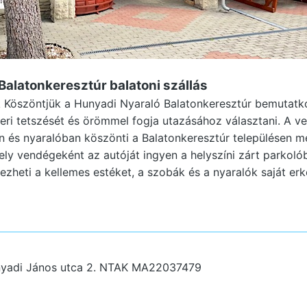
Balatonkeresztúr
balatoni szállás
 Köszöntjük a Hunyadi Nyaraló Balatonkeresztúr bemutatko
eri tetszését és örömmel fogja utazásához választani. A 
n és nyaralóban köszönti a Balatonkeresztúr településen m
ely vendégeként az autóját ingyen a helyszíni zárt parkolób
vezheti a kellemes estéket, a szobák és a nyaralók saját erk
nyadi János utca 2.
NTAK MA22037479