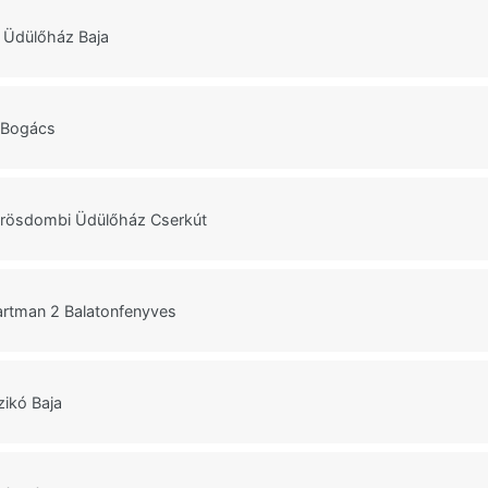
Üdülőház Baja
 Bogács
rösdombi Üdülőház Cserkút
rtman 2 Balatonfenyves
zikó Baja