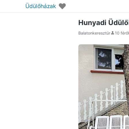
♥
Üdülőházak
Hunyadi Üdülő
Balatonkeresztúr
10 férő