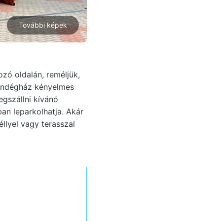
További képek
zó oldalán, reméljük,
vendégház kényelmes
egszállni kívánó
an leparkolhatja. Akár
éllyel vagy terasszal