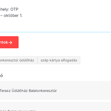
hely: OTP
 – október 1.
→
ntok
onkeresztúr üdülőház
szép kártya elfogadás
ló
l Terasz Üdülőház Balatonkeresztúr