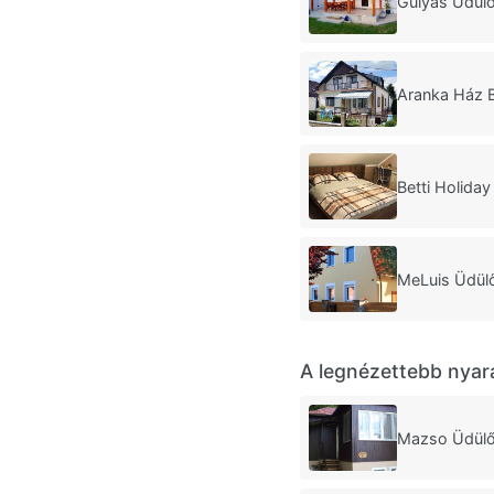
Gulyás Üdülő
Aranka Ház B
Betti Holida
MeLuis Üdülő
A legnézettebb nyar
Mazso Üdülő