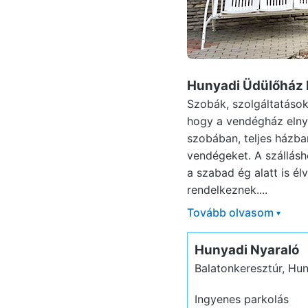
Hunyadi Üdülőház 
Szobák, szolgáltatások
hogy a vendégház elny
szobában, teljes házba
vendégeket. A szállásh
a szabad ég alatt is él
rendelkeznek....
Tovább olvasom
▾
Hunyadi Nyaraló
Balatonkeresztúr, Hu
Ingyenes parkolás