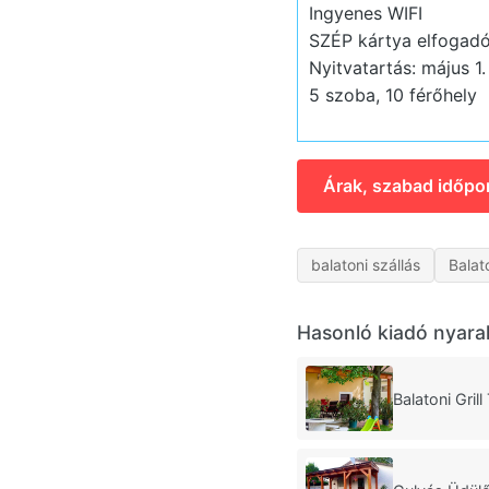
Ingyenes WIFI
SZÉP kártya elfogadó
Nyitvatartás: május 1.
5 szoba, 10 férőhely
Árak, szabad időpo
balatoni szállás
Balat
Hasonló kiadó nyara
Balatoni Gril