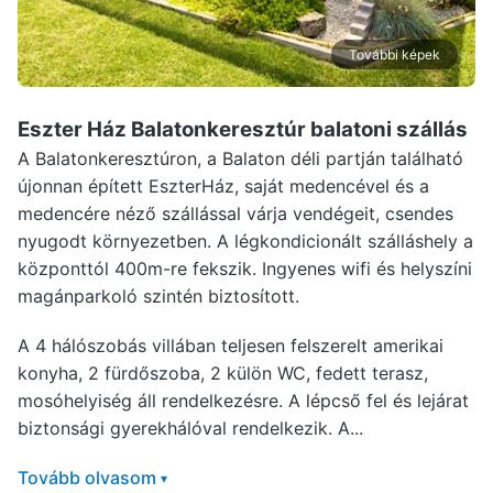
További képek
Eszter Ház Balatonkeresztúr
balatoni szállás
A Balatonkeresztúron, a Balaton déli partján található
újonnan épített EszterHáz, saját medencével és a
medencére néző szállással várja vendégeit, csendes
nyugodt környezetben. A légkondicionált szálláshely a
központtól 400m-re fekszik. Ingyenes wifi és helyszíni
magánparkoló szintén biztosított.
A 4 hálószobás villában teljesen felszerelt amerikai
konyha, 2 fürdőszoba, 2 külön WC, fedett terasz,
mosóhelyiség áll rendelkezésre. A lépcső fel és lejárat
biztonsági gyerekhálóval rendelkezik. A...
Tovább olvasom
▾