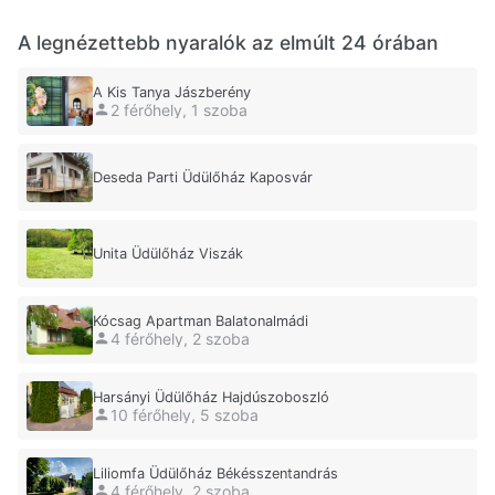
A legnézettebb nyaralók az elmúlt 24 órában
A Kis Tanya Jászberény
2 férőhely, 1 szoba
Deseda Parti Üdülőház Kaposvár
Unita Üdülőház Viszák
Kócsag Apartman Balatonalmádi
4 férőhely, 2 szoba
Harsányi Üdülőház Hajdúszoboszló
10 férőhely, 5 szoba
Liliomfa Üdülőház Békésszentandrás
4 férőhely, 2 szoba