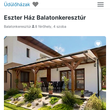
♥
Üdülőházak
Menü
Eszter Ház Balatonkeresztúr
Balatonkeresztúr
8 férőhely, 4 szoba