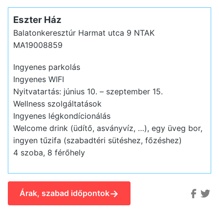
Eszter Ház
Balatonkeresztúr Harmat utca 9
NTAK
MA19008859
Ingyenes parkolás
Ingyenes WIFI
Nyitvatartás: június 10. – szeptember 15.
Wellness szolgáltatások
Ingyenes légkondícionálás
Welcome drink (üdítő, asványvíz, …), egy üveg bor,
ingyen tűzifa (szabadtéri sütéshez, főzéshez)
4 szoba, 8 férőhely
→
Árak, szabad időpontok