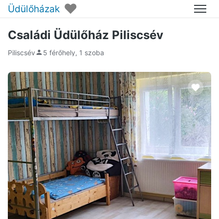
♥
Üdülőházak
Menü
Családi Üdülőház Piliscsév
Piliscsév
5 férőhely, 1 szoba