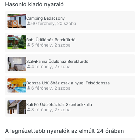
Hasonló kiadó nyaraló
Camping Badacsony
60 férőhely, 20 szoba
Babi Üdülőház Berekfürdő
5 férőhely, 2 szoba
SzilviPanna Üdülőház Berekfürdő
4 férőhely, 2 szoba
Dobsza Üdülőház csak a nyugi Felsődobsza
6 férőhely, 2 szoba
Káli Kő Üdülőházház Szentbékkálla
8 férőhely, 2 szoba
A legnézettebb nyaralók az elmúlt 24 órában