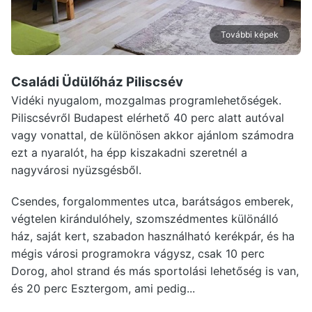
További képek
Családi Üdülőház Piliscsév
Vidéki nyugalom, mozgalmas programlehetőségek.
Piliscsévről Budapest elérhető 40 perc alatt autóval
vagy vonattal, de különösen akkor ajánlom számodra
ezt a nyaralót, ha épp kiszakadni szeretnél a
nagyvárosi nyüzsgésből.
Csendes, forgalommentes utca, barátságos emberek,
végtelen kirándulóhely, szomszédmentes különálló
ház, saját kert, szabadon használható kerékpár, és ha
mégis városi programokra vágysz, csak 10 perc
Dorog, ahol strand és más sportolási lehetőség is van,
és 20 perc Esztergom, ami pedig...