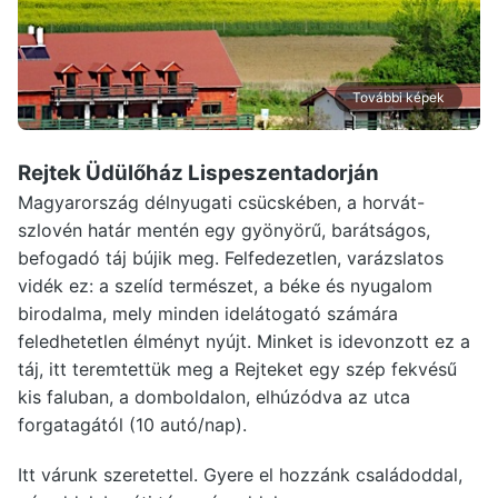
További képek
Rejtek Üdülőház Lispeszentadorján
Magyarország délnyugati csücskében, a horvát-
szlovén határ mentén egy gyönyörű, barátságos,
befogadó táj bújik meg. Felfedezetlen, varázslatos
vidék ez: a szelíd természet, a béke és nyugalom
birodalma, mely minden idelátogató számára
feledhetetlen élményt nyújt. Minket is idevonzott ez a
táj, itt teremtettük meg a Rejteket egy szép fekvésű
kis faluban, a domboldalon, elhúzódva az utca
forgatagától (10 autó/nap).
Itt várunk szeretettel. Gyere el hozzánk családoddal,