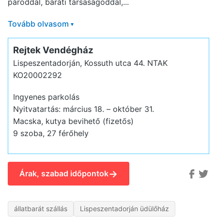
pároddal, baráti társaságoddal,...
Tovább olvasom
▾
Rejtek Vendégház
Lispeszentadorján, Kossuth utca 44.
NTAK
KO20002292
Ingyenes parkolás
Nyitvatartás: március 18. – október 31.
Macska, kutya bevihető (fizetős)
9 szoba, 27 férőhely
→
Árak, szabad időpontok
állatbarát szállás
Lispeszentadorján üdülőház