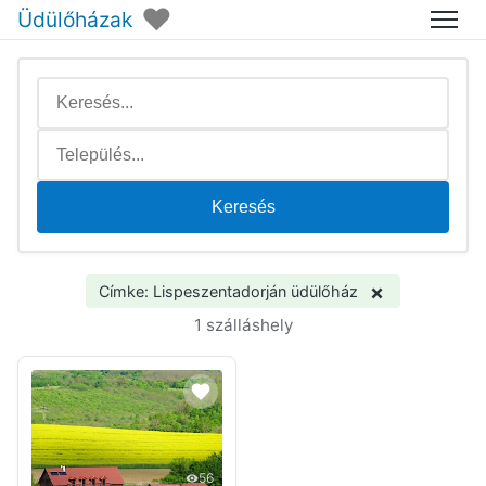
♥
Üdülőházak
Menü
Keresés
×
Címke: Lispeszentadorján üdülőház
1 szálláshely
56