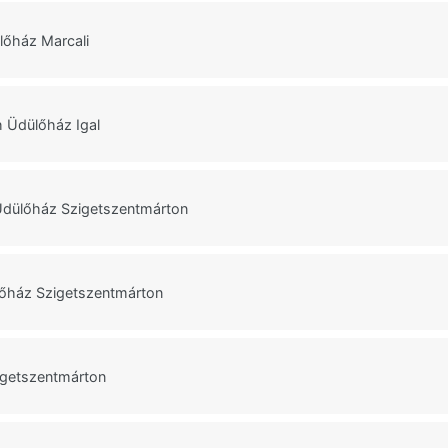
lőház Marcali
 Üdülőház Igal
dülőház Szigetszentmárton
lőház Szigetszentmárton
igetszentmárton