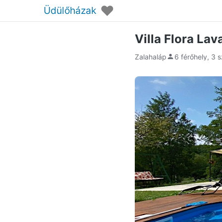
♥
Üdülőházak
Villa Flora La
Zalahaláp
6 férőhely, 3 