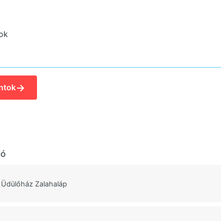
ok
→
ntok
ló
s Üdülőház Zalahaláp