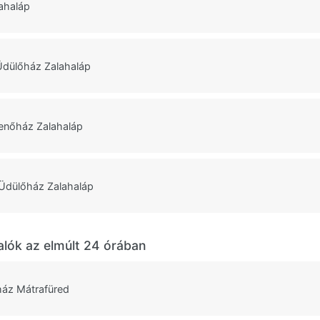
ahaláp
 Üdülőház Zalahaláp
enőház Zalahaláp
Üdülőház Zalahaláp
alók az elmúlt 24 órában
ház Mátrafüred