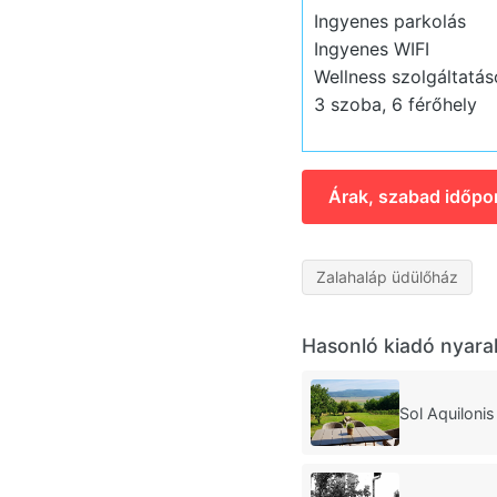
Ingyenes parkolás
Ingyenes WIFI
Wellness szolgáltatás
3 szoba, 6 férőhely
Árak, szabad időpo
Zalahaláp üdülőház
Hasonló kiadó nyara
Sol Aquiloni