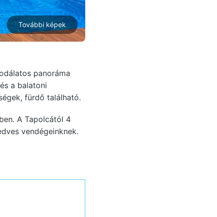
További képek
Csodálatos panoráma
és a balatoni
égek, fürdő található.
ben. A Tapolcától 4
 kedves vendégeinknek.