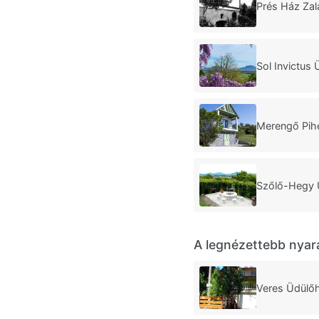
Prés Ház Zal
Sol Invictus
Merengő Pih
Szőlő-Hegy 
A legnézettebb nyar
Veres Üdülő