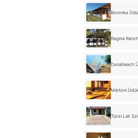
Boronka Üdü
Regina Ranch
Dunabeach Ü
Mártoni Üdü
Tücsi Lak Sz