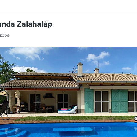
vanda Zalahaláp
szoba