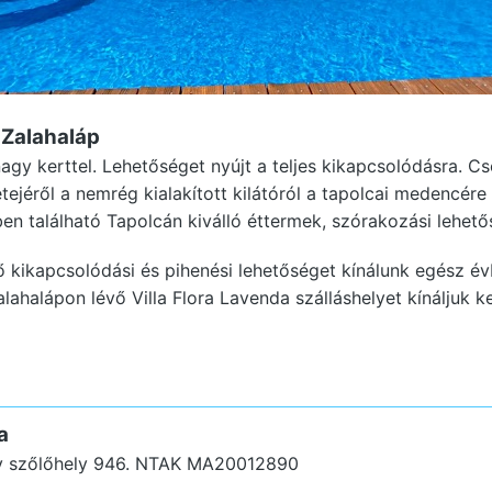
 Zalahaláp
agy kerttel. Lehetőséget nyújt a teljes kikapcsolódásra. 
tejéről a nemrég kialakított kilátóról a tapolcai medencére 
en található Tapolcán kiválló éttermek, szórakozási lehetős
ő kikapcsolódási és pihenési lehetőséget kínálunk egész év
alahalápon lévő Villa Flora Lavenda szálláshelyet kínáljuk
a
y szőlőhely 946.
NTAK MA20012890