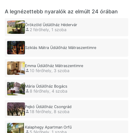
A legnézettebb nyaralók az elmúlt 24 órában
Örökzöld Üdülőház Hédervár
2 férőhely, 1 szoba
Sziklás Mátra Üdülőház Mátraszentimre
Emma Üdülőház Mátraszentimre
10 férőhely, 3 szoba
Mária Üdülőház Bogács
8 férőhely, 4 szoba
Pejkó Üdülőház Csongrád
18 férőhely, 8 szoba
Kalaphegy Apartman Orfű
5 férőhely, 1 szoba