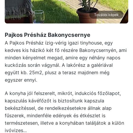
További képek
Pajkos Présház Bakonycsernye
A Pajkos Présház ízig-vérig igazi tinyhouse, egy
kedves kis házikó két fő részére Bakonycsernyén, ami
minden kényelmet megad, amire egy néhány napos
kuckózás során vágynál. A lakórész a galériával
együtt kb. 25m2, plusz a terasz majdnem még
egyszer ennyi.
A konyha jól felszerelt, mikrót, indukciós főzőlapot,
kapszulás kávéfőzőt is biztosítunk kapszula
bekészítéssel, de rendelkezésetekre állnak alap
fűszerek, mindenféle edények és étkészlet is
természetesen, illetve a konyhában találjátok a külön
ivóvizes...