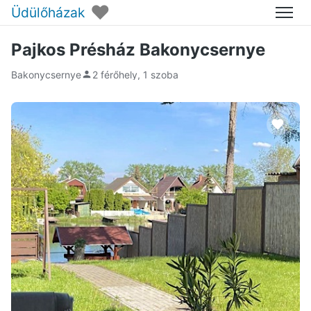
♥
Üdülőházak
Menü
Pajkos Présház Bakonycsernye
Bakonycsernye
2 férőhely, 1 szoba