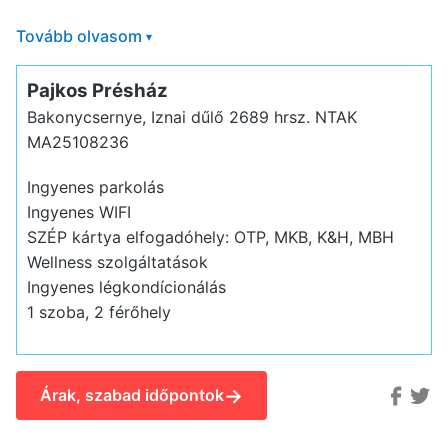
Tovább olvasom
▾
Pajkos Présház
Bakonycsernye, Iznai dűlő 2689 hrsz.
NTAK
MA25108236
Ingyenes parkolás
Ingyenes WIFI
SZÉP kártya elfogadóhely: OTP, MKB, K&H, MBH
Wellness szolgáltatások
Ingyenes légkondícionálás
1 szoba, 2 férőhely
→
Árak, szabad időpontok