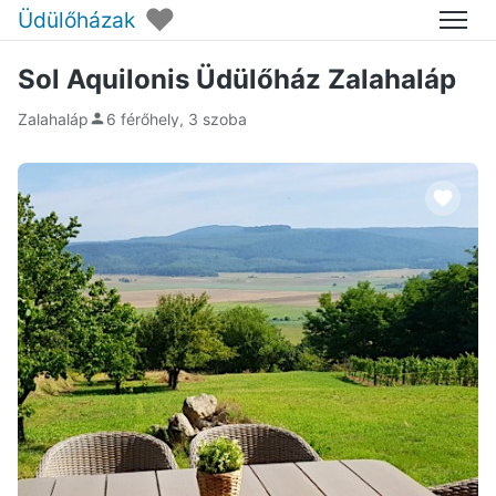
♥
Üdülőházak
Menü
Sol Aquilonis Üdülőház Zalahaláp
Zalahaláp
6 férőhely, 3 szoba