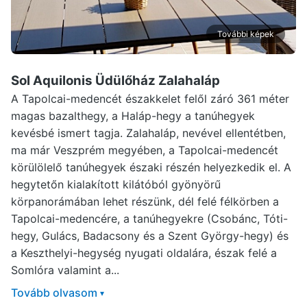
További képek
Sol Aquilonis Üdülőház Zalahaláp
A Tapolcai-medencét északkelet felől záró 361 méter
magas bazalthegy, a Haláp-hegy a tanúhegyek
kevésbé ismert tagja. Zalahaláp, nevével ellentétben,
ma már Veszprém megyében, a Tapolcai-medencét
körülölelő tanúhegyek északi részén helyezkedik el. A
hegytetőn kialakított kilátóból gyönyörű
körpanorámában lehet részünk, dél felé félkörben a
Tapolcai-medencére, a tanúhegyekre (Csobánc, Tóti-
hegy, Gulács, Badacsony és a Szent György-hegy) és
a Keszthelyi-hegység nyugati oldalára, észak felé a
Somlóra valamint a...
Tovább olvasom
▾