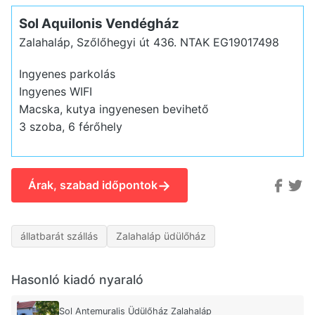
Sol Aquilonis Vendégház
Zalahaláp, Szőlőhegyi út 436.
NTAK EG19017498
Ingyenes parkolás
Ingyenes WIFI
Macska, kutya ingyenesen bevihető
3 szoba, 6 férőhely
→
Árak, szabad időpontok
állatbarát szállás
Zalahaláp üdülőház
Hasonló kiadó nyaraló
Sol Antemuralis Üdülőház Zalahaláp