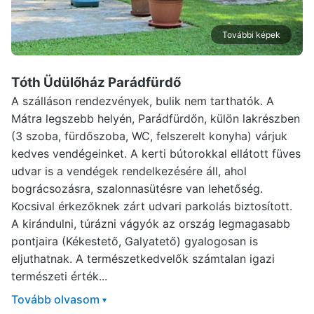
További képek
Tóth Üdülőház Parádfürdő
A szálláson rendezvények, bulik nem tarthatók. A
Mátra legszebb helyén, Parádfürdőn, külön lakrészben
(3 szoba, fürdőszoba, WC, felszerelt konyha) várjuk
kedves vendégeinket. A kerti bútorokkal ellátott füves
udvar is a vendégek rendelkezésére áll, ahol
bográcsozásra, szalonnasütésre van lehetőség.
Kocsival érkezőknek zárt udvari parkolás biztosított.
A kirándulni, túrázni vágyók az ország legmagasabb
pontjaira (Kékestető, Galyatető) gyalogosan is
eljuthatnak. A természetkedvelők számtalan igazi
természeti érték...
Tovább olvasom
▾