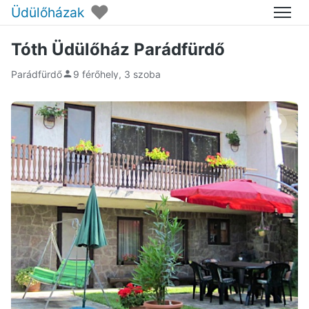
♥
Üdülőházak
Menü
Tóth Üdülőház Parádfürdő
Parádfürdő
9 férőhely, 3 szoba