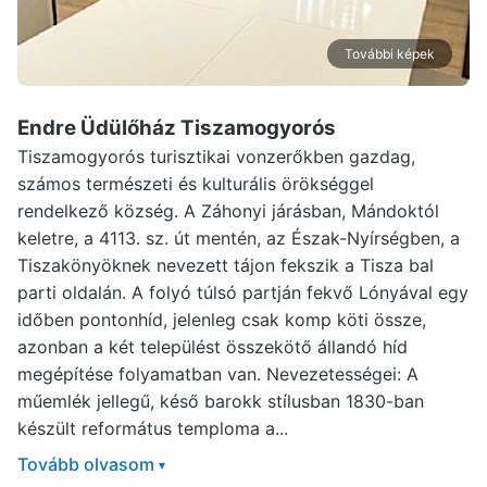
További képek
Endre Üdülőház Tiszamogyorós
Tiszamogyorós turisztikai vonzerőkben gazdag,
számos természeti és kulturális örökséggel
rendelkező község. A Záhonyi járásban, Mándoktól
keletre, a 4113. sz. út mentén, az Észak-Nyírségben, a
Tiszakönyöknek nevezett tájon fekszik a Tisza bal
parti oldalán. A folyó túlsó partján fekvő Lónyával egy
időben pontonhíd, jelenleg csak komp köti össze,
azonban a két települést összekötő állandó híd
megépítése folyamatban van. Nevezetességei: A
műemlék jellegű, késő barokk stílusban 1830-ban
készült református temploma a...
Tovább olvasom
▾