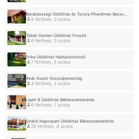
Barabásszegi Üdülőház és Turista Pihenőhely Becsvölgye
8 férőhely, 2 szoba
Tabán Garden Üdülőház Fonyód
6 férőhely, 3 szoba
Erika Üdülőház Hajdúszoboszló
7 férőhely, 3 szoba
Akác Kuckò Hosszúpereszteg
4 férőhely, 2 szoba
Ligeti 8 Üdülőház Békésszentandrás
6 férőhely, 1 szoba
Siratói Napospart Üdülőház Békésszentandrás
25 férőhely, 8 szoba