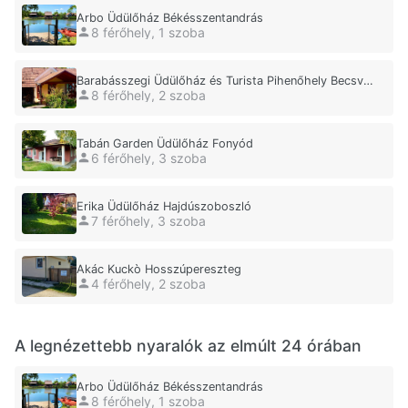
Arbo Üdülőház Békésszentandrás
8 férőhely, 1 szoba
Barabásszegi Üdülőház és Turista Pihenőhely Becsvölgye
8 férőhely, 2 szoba
Tabán Garden Üdülőház Fonyód
6 férőhely, 3 szoba
Erika Üdülőház Hajdúszoboszló
7 férőhely, 3 szoba
Akác Kuckò Hosszúpereszteg
4 férőhely, 2 szoba
A legnézettebb nyaralók az elmúlt 24 órában
Arbo Üdülőház Békésszentandrás
8 férőhely, 1 szoba