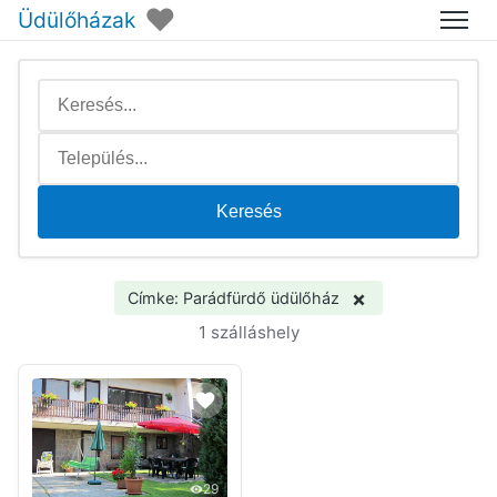
♥
Üdülőházak
Menü
Keresés
×
Címke: Parádfürdő üdülőház
1 szálláshely
29