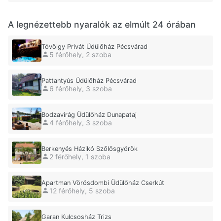
A legnézettebb nyaralók az elmúlt 24 órában
Tóvölgy Privát Üdülőház Pécsvárad
5 férőhely, 2 szoba
Pattantyús Üdülőház Pécsvárad
6 férőhely, 3 szoba
Bodzavirág Üdülőház Dunapataj
4 férőhely, 3 szoba
Berkenyés Házikó Szőlősgyörök
2 férőhely, 1 szoba
Apartman Vörösdombi Üdülőház Cserkút
12 férőhely, 5 szoba
Garan Kulcsosház Trizs