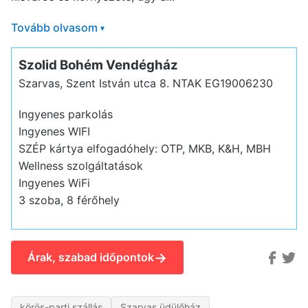
Tovább olvasom
▾
Szolid Bohém Vendégház
Szarvas, Szent István utca 8.
NTAK EG19006230
Ingyenes parkolás
Ingyenes WIFI
SZÉP kártya elfogadóhely: OTP, MKB, K&H, MBH
Wellness szolgáltatások
Ingyenes WiFi
3 szoba, 8 férőhely
→
Árak, szabad időpontok
körös-parti szállás
Szarvas üdülőház