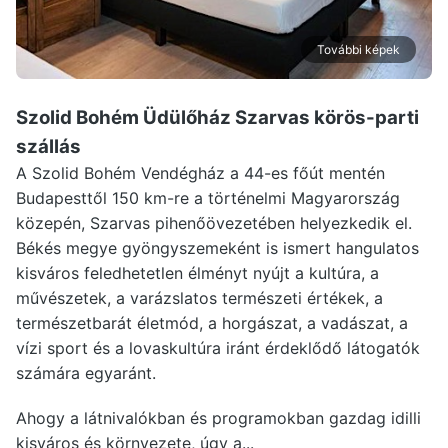
További képek
Szolid Bohém Üdülőház Szarvas
körös-parti
szállás
A Szolid Bohém Vendégház a 44-es főút mentén
Budapesttől 150 km-re a történelmi Magyarország
közepén, Szarvas pihenőövezetében helyezkedik el.
Békés megye gyöngyszemeként is ismert hangulatos
kisváros feledhetetlen élményt nyújt a kultúra, a
művészetek, a varázslatos természeti értékek, a
természetbarát életmód, a horgászat, a vadászat, a
vízi sport és a lovaskultúra iránt érdeklődő látogatók
számára egyaránt.
Ahogy a látnivalókban és programokban gazdag idilli
kisváros és környezete, úgy a...