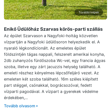
További képek
Enikő Üdülőház Szarvas
körös-parti szállás
Az épület Szarvason a Nagyfoki-holtág közvetlen
vízpartján a Nagyfoki üdülősoron helyezkedik el. A
nyaraló légkondícionált. Az emeletes épület
földszintjén tágas nappali, felszerelt amerikai konyha,
2db zuhanyzós fürdőszoba Wc-vel, egy francia ágyas
szoba, illetve egy zárt jacuzzis helység található. A
emeleti részhez kényelmes lépcsőfeljáró vezet. Az
emeleten két szoba található. 16m széles kiépített
part stéggel, csónakkal, bográcsozóval, fedett
vízparti pagodával. A vízpart a gyerekek védelme
érdekében,...
Tovább olvasom
▾