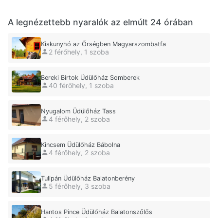
A legnézettebb nyaralók az elmúlt 24 órában
Kiskunyhó az Őrségben Magyarszombatfa
2 férőhely, 1 szoba
Bereki Birtok Üdülőház Somberek
40 férőhely, 1 szoba
Nyugalom Üdülőház Tass
4 férőhely, 2 szoba
Kincsem Üdülőház Bábolna
4 férőhely, 2 szoba
Tulipán Üdülőház Balatonberény
5 férőhely, 3 szoba
Hantos Pince Üdülőház Balatonszőlős