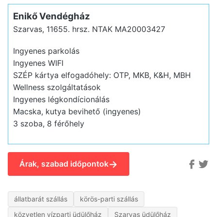
Enikő Vendégház
Szarvas, 11655. hrsz.
NTAK MA20003427
Ingyenes parkolás
Ingyenes WIFI
SZÉP kártya elfogadóhely: OTP, MKB, K&H, MBH
Wellness szolgáltatások
Ingyenes légkondícionálás
Macska, kutya bevihető (ingyenes)
3 szoba, 8 férőhely
→
Árak, szabad időpontok
állatbarát szállás
körös-parti szállás
közvetlen vízparti üdülőház
Szarvas üdülőház