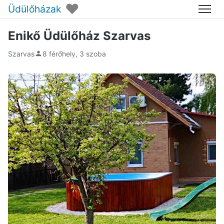
♥
Üdülőházak
Menü
Enikő Üdülőház Szarvas
Szarvas
8 férőhely, 3 szoba