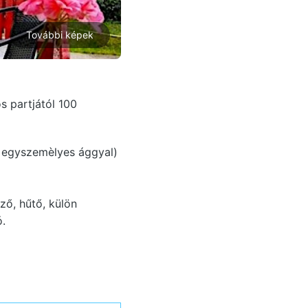
További képek
 partjától 100
b egyszemèlyes ággyal)
ző, hűtő, külön
ó.