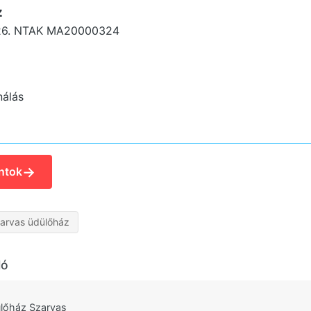
z
26.
NTAK MA20000324
nálás
→
ntok
arvas üdülőház
ló
lőház Szarvas