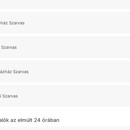
ház Szarvas
a Szarvas
házház Szarvas
6 Szarvas
alók az elmúlt 24 órában