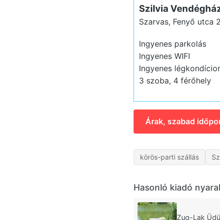
Szilvia Vendéghá
Szarvas, Fenyő utca 
Ingyenes parkolás
Ingyenes WIFI
Ingyenes légkondício
3 szoba, 4 férőhely
Árak, szabad időpo
körös-parti szállás
Sz
Hasonló kiadó nyara
Zug-Lak Üdü