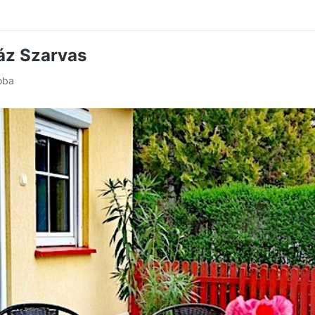
áz Szarvas
oba