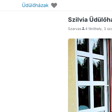
♥
Üdülőházak
Szilvia Üdülőh
Szarvas
4 férőhely, 3 sz