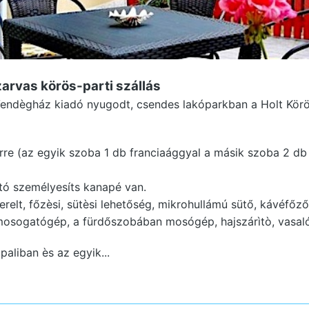
Szarvas
körös-parti szállás
endègház kiadó nyugodt, csendes lakóparkban a Holt Körös
tèrre (az egyik szoba 1 db franciaággyal a másik szoba 2 d
tó személyesíts kanapé van.
erelt, főzèsi, sütèsi lehetőség, mikrohullámú sütő, kávéfőző
 mosogatógép, a fürdőszobában mosógép, hajszárìtò, vasal
paliban ès az egyik...