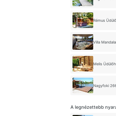
Rémus Üdülő
Villa Mandal
Melis Üdülő
Nagyfoki 26
A legnézettebb nyar