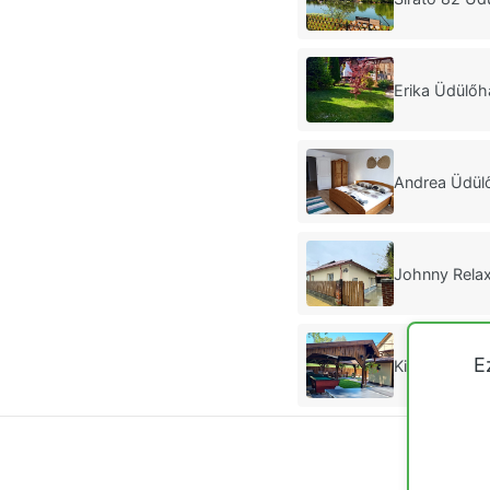
Erika Üdülő
Andrea Üdül
Johnny Rela
E
Kis-Duna Üd