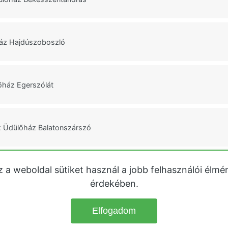
ház Hajdúszoboszló
őház Egerszólát
x Üdülőház Balatonszárszó
z a weboldal sütiket használ a jobb felhasználói élmé
ülőház Szigetszentmárton
érdekében.
Elfogadom
© 2026
Üdülőházak