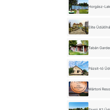
Horgász-Lak
Elite Üdülőh
Tabán Garde
Pázsit-tó Ü
Mártoni Reso
Sirató 82 Ü