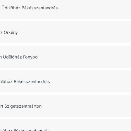
 Üdülőház Békésszentandrás
áz Örkény
n Üdülőház Fonyód
dülőház Békésszentandrás
rt Szigetszentmárton
dülőház Békésszentandrás