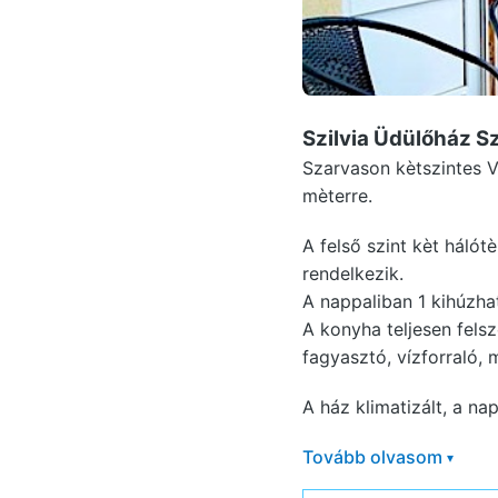
Szilvia Üdülőház 
Szarvason kètszintes V
mèterre.
A felső szint kèt háló
rendelkezik.
A nappaliban 1 kihúzha
A konyha teljesen felsz
fagyasztó, vízforraló,
A ház klimatizált, a nap
Tovább olvasom
▾