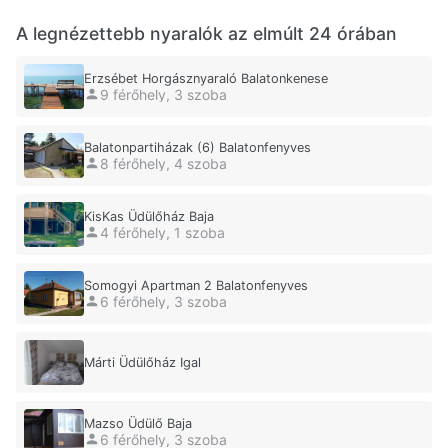
A legnézettebb nyaralók az elmúlt 24 órában
Erzsébet Horgásznyaraló Balatonkenese
9 férőhely, 3 szoba
Balatonpartiházak (6) Balatonfenyves
8 férőhely, 4 szoba
KisKas Üdülőház Baja
4 férőhely, 1 szoba
Somogyi Apartman 2 Balatonfenyves
6 férőhely, 3 szoba
Márti Üdülőház Igal
Mazso Üdülő Baja
6 férőhely, 3 szoba