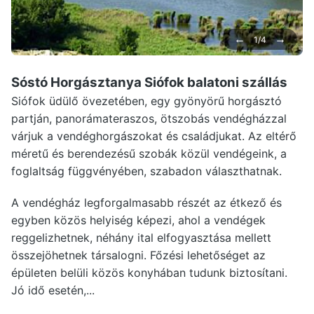
←
→
1/4
Sóstó Horgásztanya Siófok
balatoni szállás
Siófok üdülő övezetében, egy gyönyörű horgásztó
partján, panorámateraszos, ötszobás vendégházzal
várjuk a vendéghorgászokat és családjukat. Az eltérő
méretű és berendezésű szobák közül vendégeink, a
foglaltság függvényében, szabadon választhatnak.
A vendégház legforgalmasabb részét az étkező és
egyben közös helyiség képezi, ahol a vendégek
reggelizhetnek, néhány ital elfogyasztása mellett
összejöhetnek társalogni. Főzési lehetőséget az
épületen belüli közös konyhában tudunk biztosítani.
Jó idő esetén,...