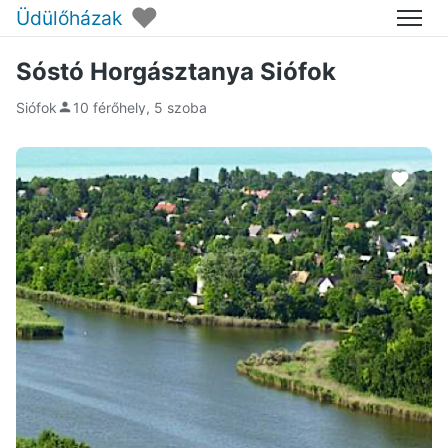
♥
Üdülőházak
Menü
Sóstó Horgásztanya Siófok
Siófok
10 férőhely, 5 szoba