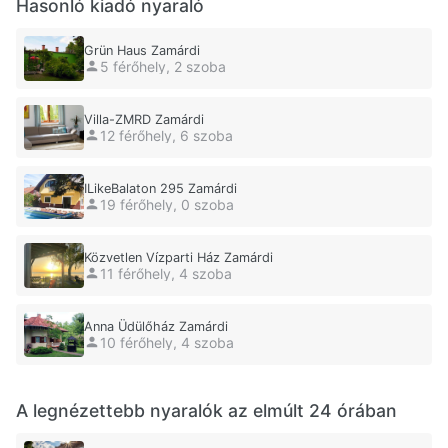
Hasonló kiadó nyaraló
Grün Haus Zamárdi
5 férőhely, 2 szoba
Villa-ZMRD Zamárdi
12 férőhely, 6 szoba
ILikeBalaton 295 Zamárdi
19 férőhely, 0 szoba
Közvetlen Vízparti Ház Zamárdi
11 férőhely, 4 szoba
Anna Üdülőház Zamárdi
10 férőhely, 4 szoba
A legnézettebb nyaralók az elmúlt 24 órában