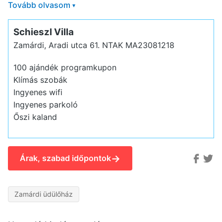
Tovább olvasom
▾
Schieszl Villa
Zamárdi, Aradi utca 61.
NTAK MA23081218
100 ajándék programkupon
Klímás szobák
Ingyenes wifi
Ingyenes parkoló
Őszi kaland
→
Árak, szabad időpontok
Zamárdi üdülőház