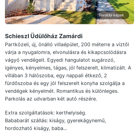
További képek
Schieszl Üdülőház Zamárdi
Partközeli, új, önálló villaépület, 200 méterre a víztől
várja a nyugalomra, elvonulásra és kikapcsolódásra
vágyó vendégeit. Egyedi hangulatot sugározó,
igényes, kényelmes, tágas, jól felszerelt, klimatizált. A
villában 3 hálószoba, egy nappali étkező, 2
fürdőszoba és egy jól felszerelt konyha szolgálja a
vendégek kényelmét. Romantikus és különleges.
Parkolás az udvarban két autó részére.
Extra szolgáltatások: kerthelyiség.
Bababarát szállás: kiságy, gyerekágynemű,
hordozható kiságy, baba...