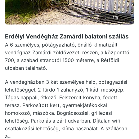
←
→
1/5
Erdélyi Vendégház Zamárdi
balatoni szállás
A 6 személyes, pótágyazható, önálló klimatizált
vendégház Zamárdi zöldövezeti részén, a központtól
700, a szabad strandtól 1500 méterre, a Rétföldi
utcában található.
A vendégházban 3 két személyes háló, pótágyazási
lehetőséggel. 2 fürdő 1 zuhanyzó, 1 kád, mosógép.
Tágas nappali, étkező. Felszerelt konyha, fedett
terasz. Parkosított kert, gyermekjátékokkal
homokozó, mászóka. Bográcsozási, grillezési
lehetőség. Parkolás a zárt udvarban. Díjtalan wifi
csatlakozási lehetőség, klíma használat. A szálláson
a...