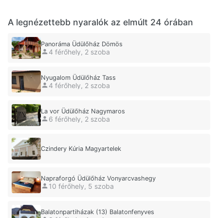
A legnézettebb nyaralók az elmúlt 24 órában
Panoráma Üdülőház Dömös
4 férőhely, 2 szoba
Nyugalom Üdülőház Tass
4 férőhely, 2 szoba
La vor Üdülőház Nagymaros
6 férőhely, 2 szoba
Czindery Kúria Magyartelek
Napraforgó Üdülőház Vonyarcvashegy
10 férőhely, 5 szoba
Balatonpartiházak (13) Balatonfenyves