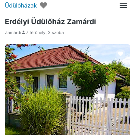
♥
Üdülőházak
Menü
Erdélyi Üdülőház Zamárdi
Zamárdi
7 férőhely, 3 szoba