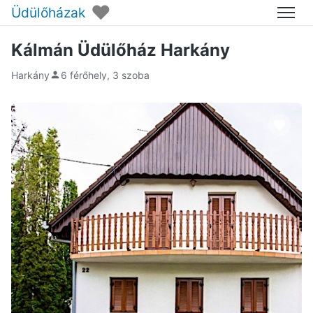
♥
Üdülőházak
Menü
Kálmán Üdülőház Harkány
Harkány
6 férőhely, 3 szoba