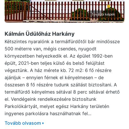
További képek
Kálmán Üdülőház Harkány
Kétszintes nyaralónk a termálfürdőtől bár mindössze
500 méterre van, mégis csendes, nyugodt
környezetben helyezkedik el. Az épület 1992-ben
épült, 2021-ben teljes külső és belső felújítást
végeztünk. A ház mérete kb. 72 m2: 6 fő részére
ajánljuk – ennyien férnek el kényelmesen – de
összesen 8 fő részére tudunk szállást biztosítani. A
termálfürdő kényelmes sétával 8 perc sétával érhető
el. Vendégeink rendelkezésére biztosítunk
Parkolókártyát, melyet egész Harkány területén
ingyenes parkolásra használhatnak fel...
Tovább olvasom
▾