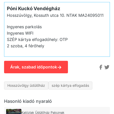
Póni Kuckó Vendégház
Hosszúvölgy, Kossuth utca 10.
NTAK MA24095011
Ingyenes parkolás
Ingyenes WIFI
SZÉP kártya elfogadóhely: OTP
2 szoba, 4 férőhely
→
Árak, szabad időpontok
Hosszúvölgy üdülőház
szép kártya elfogadás
Hasonló kiadó nyaraló
Kalózlak Üdülőház Paloznak