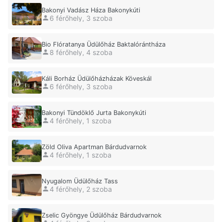
Bakonyi Vadász Háza Bakonykúti
6 férőhely, 3 szoba
Bio Flóratanya Üdülőház Baktalórántháza
8 férőhely, 4 szoba
Káli Borház Üdülőházházak Köveskál
6 férőhely, 3 szoba
Bakonyi Tündöklő Jurta Bakonykúti
4 férőhely, 1 szoba
Zöld Oliva Apartman Bárdudvarnok
4 férőhely, 1 szoba
Nyugalom Üdülőház Tass
4 férőhely, 2 szoba
Zselic Gyöngye Üdülőház Bárdudvarnok