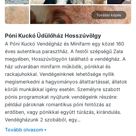
További képek
Póni Kuckó Üdülőház Hosszúvölgy
A Póni Kuckó Vendégház és Minifarm egy közel 160
éves autentikus parasztház. A festői szépségű Zala
megyében, Hosszúvölgyön található a vendégház. A
ház udvarában minifarm működik, pónikkal és
rackajuhokkal. Vendégeinknek lehetősége nyílik
megismerkedni a hagyományos állattartással, állatok
körüli munkákkal igény esetén. Személyre szabott
pónis programokat nyújtunk vendégeink részére:
például pároknak romantikus póni hintózás az
erdőben, vagy pónikkal együtt túrázás, kirándulás.
Vendégházunk 2 szobából, egy...
Tovább olvasom
▾