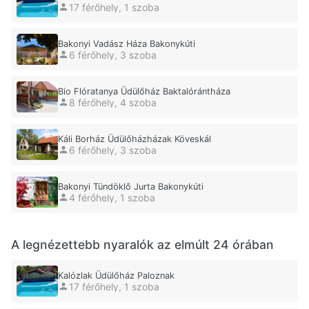
17 férőhely, 1 szoba
Bakonyi Vadász Háza Bakonykúti
6 férőhely, 3 szoba
Bio Flóratanya Üdülőház Baktalórántháza
8 férőhely, 4 szoba
Káli Borház Üdülőházházak Köveskál
6 férőhely, 3 szoba
Bakonyi Tündöklő Jurta Bakonykúti
4 férőhely, 1 szoba
A legnézettebb nyaralók az elmúlt 24 órában
Kalózlak Üdülőház Paloznak
17 férőhely, 1 szoba