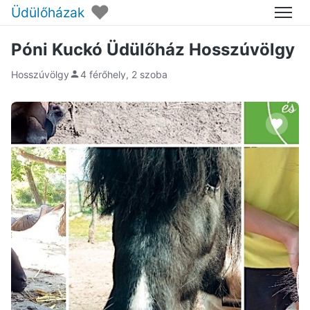
♥
Üdülőházak
Menü
Póni Kuckó Üdülőház Hosszúvölgy
Hosszúvölgy
4 férőhely, 2 szoba