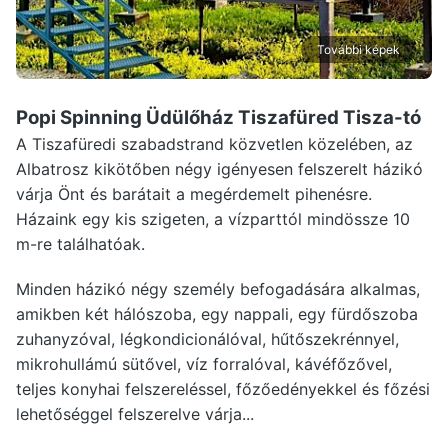
További képek
Popi Spinning Üdülőház Tiszafüred
Tisza-tó
A Tiszafüredi szabadstrand közvetlen közelében, az
Albatrosz kikötőben négy igényesen felszerelt házikó
várja Önt és barátait a megérdemelt pihenésre.
Házaink egy kis szigeten, a vízparttól mindössze 10
m-re találhatóak.
Minden házikó négy személy befogadására alkalmas,
amikben két hálószoba, egy nappali, egy fürdőszoba
zuhanyzóval, légkondicionálóval, hűtőszekrénnyel,
mikrohullámú sütővel, víz forralóval, kávéfőzővel,
teljes konyhai felszereléssel, főzőedényekkel és főzési
lehetőséggel felszerelve várja...