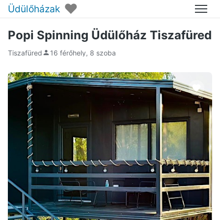
♥
Üdülőházak
Menü
Popi Spinning Üdülőház Tiszafüred
Tiszafüred
16 férőhely, 8 szoba