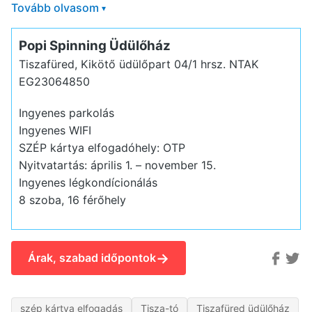
Tovább olvasom
▾
Popi Spinning Üdülőház
Tiszafüred, Kikötő üdülőpart 04/1 hrsz.
NTAK
EG23064850
Ingyenes parkolás
Ingyenes WIFI
SZÉP kártya elfogadóhely: OTP
Nyitvatartás: április 1. – november 15.
Ingyenes légkondícionálás
8 szoba, 16 férőhely
→
Árak, szabad időpontok
szép kártya elfogadás
Tisza-tó
Tiszafüred üdülőház