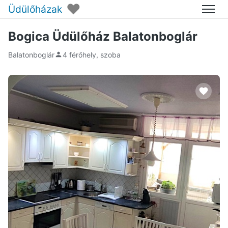
♥
Üdülőházak
Menü
Bogica Üdülőház Balatonboglár
Balatonboglár
4 férőhely, szoba