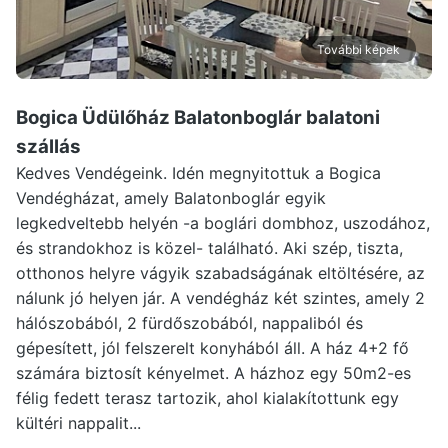
További képek
Bogica Üdülőház Balatonboglár
balatoni
szállás
Kedves Vendégeink. Idén megnyitottuk a Bogica
Vendégházat, amely Balatonboglár egyik
legkedveltebb helyén -a boglári dombhoz, uszodához,
és strandokhoz is közel- található. Aki szép, tiszta,
otthonos helyre vágyik szabadságának eltöltésére, az
nálunk jó helyen jár. A vendégház két szintes, amely 2
hálószobából, 2 fürdőszobából, nappaliból és
gépesített, jól felszerelt konyhából áll. A ház 4+2 fő
számára biztosít kényelmet. A házhoz egy 50m2-es
félig fedett terasz tartozik, ahol kialakítottunk egy
kültéri nappalit...