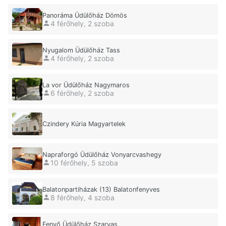
Panoráma Üdülőház Dömös
4 férőhely, 2 szoba
Nyugalom Üdülőház Tass
4 férőhely, 2 szoba
La vor Üdülőház Nagymaros
6 férőhely, 2 szoba
Czindery Kúria Magyartelek
Napraforgó Üdülőház Vonyarcvashegy
10 férőhely, 5 szoba
Balatonpartiházak (13) Balatonfenyves
8 férőhely, 4 szoba
Fenyő Üdülőház Szarvas