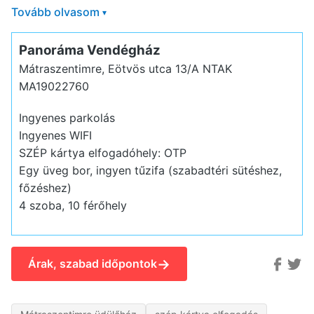
Tovább olvasom
▾
Panoráma Vendégház
Mátraszentimre, Eötvös utca 13/A
NTAK
MA19022760
Ingyenes parkolás
Ingyenes WIFI
SZÉP kártya elfogadóhely: OTP
Egy üveg bor, ingyen tűzifa (szabadtéri sütéshez,
főzéshez)
4 szoba, 10 férőhely
→
Árak, szabad időpontok