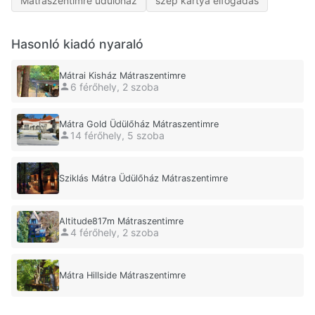
Mátraszentimre üdülőház
szép kártya elfogadás
Hasonló kiadó nyaraló
Mátrai Kisház Mátraszentimre
6 férőhely, 2 szoba
Mátra Gold Üdülőház Mátraszentimre
14 férőhely, 5 szoba
Sziklás Mátra Üdülőház Mátraszentimre
Altitude817m Mátraszentimre
4 férőhely, 2 szoba
Mátra Hillside Mátraszentimre