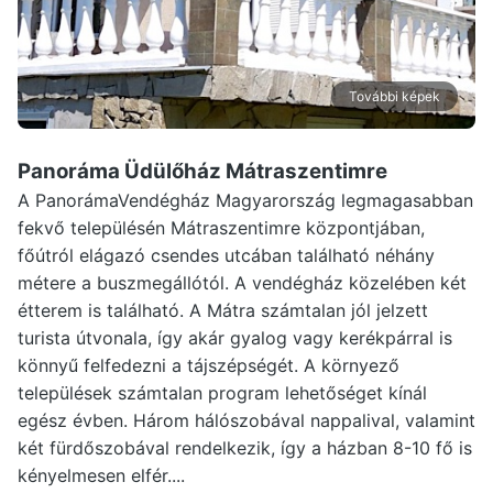
További képek
Panoráma Üdülőház Mátraszentimre
A PanorámaVendégház Magyarország legmagasabban
fekvő településén Mátraszentimre központjában,
főútról elágazó csendes utcában található néhány
métere a buszmegállótól. A vendégház közelében két
étterem is található. A Mátra számtalan jól jelzett
turista útvonala, így akár gyalog vagy kerékpárral is
könnyű felfedezni a tájszépségét. A környező
települések számtalan program lehetőséget kínál
egész évben. Három hálószobával nappalival, valamint
két fürdőszobával rendelkezik, így a házban 8-10 fő is
kényelmesen elfér....