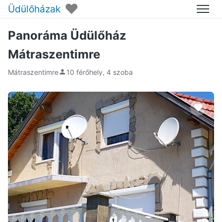
♥
Üdülőházak
Menü
Panoráma Üdülőház
Mátraszentimre
Mátraszentimre
10 férőhely, 4 szoba