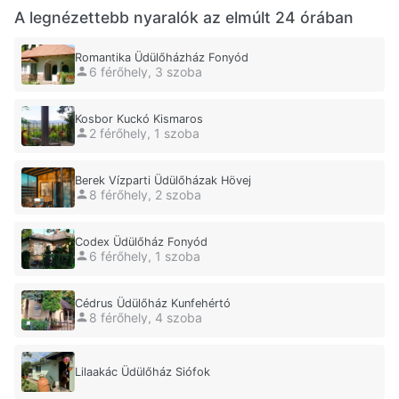
A legnézettebb nyaralók az elmúlt 24 órában
Romantika Üdülőházház Fonyód
6 férőhely, 3 szoba
Kosbor Kuckó Kismaros
2 férőhely, 1 szoba
Berek Vízparti Üdülőházak Hövej
8 férőhely, 2 szoba
Codex Üdülőház Fonyód
6 férőhely, 1 szoba
Cédrus Üdülőház Kunfehértó
8 férőhely, 4 szoba
Lilaakác Üdülőház Siófok