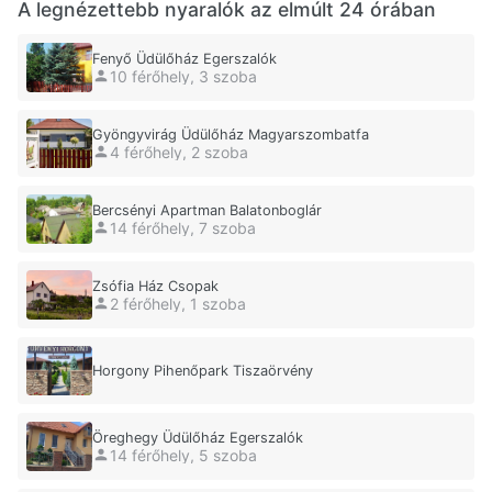
A legnézettebb nyaralók az elmúlt 24 órában
Fenyő Üdülőház Egerszalók
10 férőhely, 3 szoba
Gyöngyvirág Üdülőház Magyarszombatfa
4 férőhely, 2 szoba
Bercsényi Apartman Balatonboglár
14 férőhely, 7 szoba
Zsófia Ház Csopak
2 férőhely, 1 szoba
Horgony Pihenőpark Tiszaörvény
Öreghegy Üdülőház Egerszalók
14 férőhely, 5 szoba