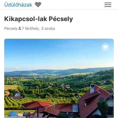
♥
Üdülőházak
Menü
Kikapcsol-lak Pécsely
Pécsely
7 férőhely, 3 szoba