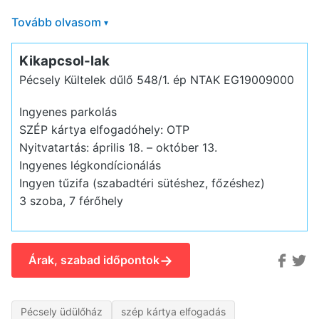
Tovább olvasom
▾
Kikapcsol-lak
Pécsely Kültelek dűlő 548/1. ép
NTAK EG19009000
Ingyenes parkolás
SZÉP kártya elfogadóhely: OTP
Nyitvatartás: április 18. – október 13.
Ingyenes légkondícionálás
Ingyen tűzifa (szabadtéri sütéshez, főzéshez)
3 szoba, 7 férőhely
→
Árak, szabad időpontok
Pécsely üdülőház
szép kártya elfogadás