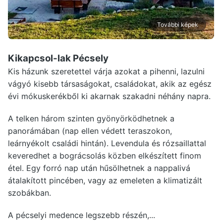
További képek
Kikapcsol-lak Pécsely
Kis házunk szeretettel várja azokat a pihenni, lazulni
vágyó kisebb társaságokat, családokat, akik az egész
évi mókuskerékből ki akarnak szakadni néhány napra.
A telken három szinten gyönyörködhetnek a
panorámában (nap ellen védett teraszokon,
leárnyékolt családi hintán). Levendula és rózsaillattal
keveredhet a bográcsolás közben elkészített finom
étel. Egy forró nap után hűsölhetnek a nappalivá
átalakított pincében, vagy az emeleten a klimatizált
szobákban.
A pécselyi medence legszebb részén,...