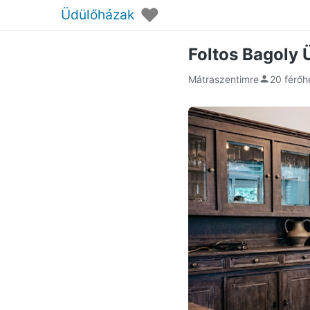
♥
Üdülőházak
Foltos Bagoly 
Mátraszentimre
20 férőh