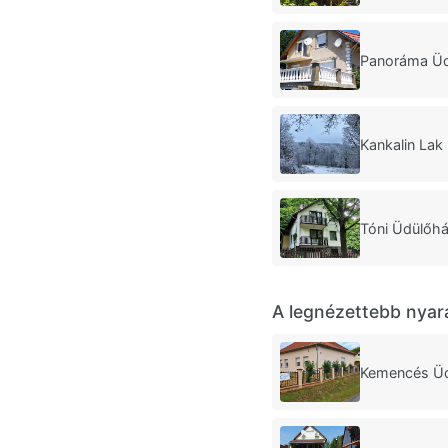
Panoráma Üd
Kankalin Lak
Tóni Üdülőh
A legnézettebb nyar
Kemencés Ü