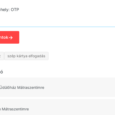
hely: OTP
→
ntok
z
szép kártya elfogadás
ló
 Üdülőház Mátraszentimre
de Mátraszentimre