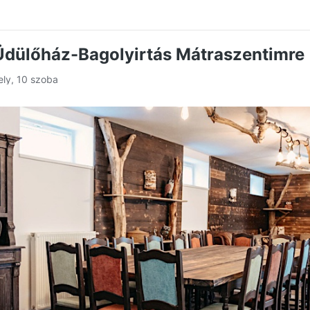
Üdülőház-Bagolyirtás Mátraszentimre
ely, 10 szoba