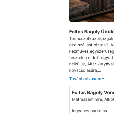
Foltos Bagoly Üdül
Természetközeli, izga
öko szállást biztosít.
kézműves egyszerűség, 
fesztelen oldott együtt
nélkülük, Akár kutyával
kovácsolására,...
Tovább olvasom
▾
Foltos Bagoly Ve
Mátraszentimre, Alko
Ingyenes parkolás