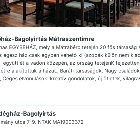
őház-Bagolyirtás Mátraszentimre
lmas EGYBEHÁZ, mely a Mátrabérc tetején 20 fős társaság
 Az egész ház csak egyben vehető ki (szobák külön nem kia
együttlét a vadon közepén, az ország tetejénKifejezetten
létre alakítottuk a házat., Baráti társaságok, Nagy családo
, Céges elvonulások: kreatív gondolatok, új ötletek, világra
ndégház-Bagolyirtás
tmány utca 7-9.
NTAK MA19003372