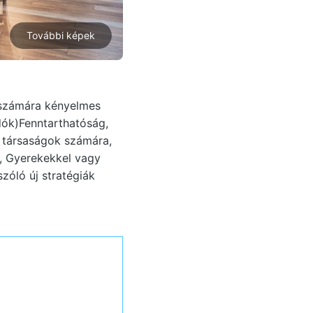
További képek
 számára kényelmes
dók)Fenntarthatóság,
 társaságok számára,
k, Gyerekekkel vagy
szóló új stratégiák