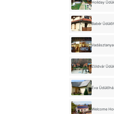
Holiday Üdü
Babér Üdülő
Vadásztanya
Zöldvár Üdü
Éva Üdülőhá
Welcome Ho