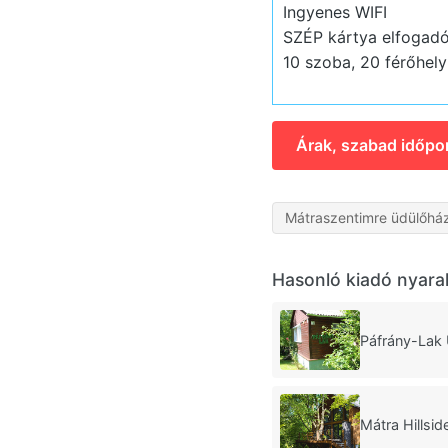
Ingyenes WIFI
SZÉP kártya elfogadó
10 szoba, 20 férőhely
Árak, szabad időpo
Mátraszentimre üdülőhá
Hasonló kiadó nyara
Páfrány-Lak
Mátra Hillsi