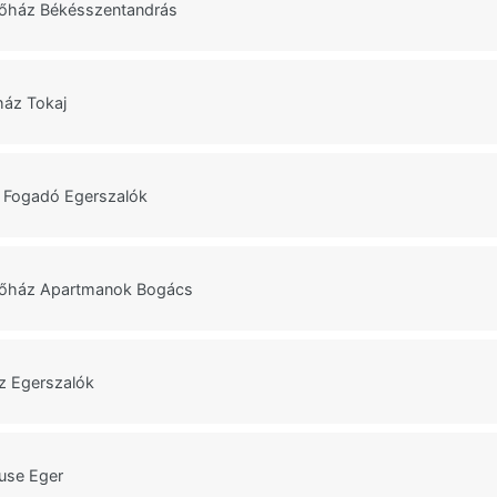
lőház Békésszentandrás
ház Tokaj
 Fogadó Egerszalók
lőház Apartmanok Bogács
z Egerszalók
use Eger