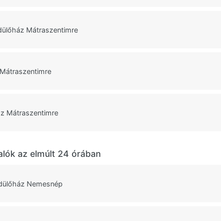
ülőház Mátraszentimre
 Mátraszentimre
áz Mátraszentimre
alók az elmúlt 24 órában
dülőház Nemesnép