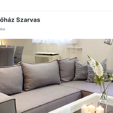
őház Szarvas
oba