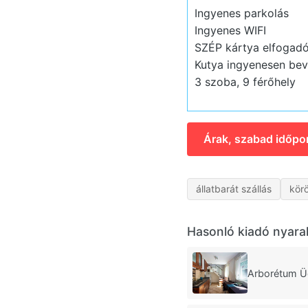
Ingyenes parkolás
Ingyenes WIFI
SZÉP kártya elfogadó
Kutya ingyenesen bev
3 szoba, 9 férőhely
Árak, szabad időpo
állatbarát szállás
körö
Hasonló kiadó nyara
Arborétum Ü