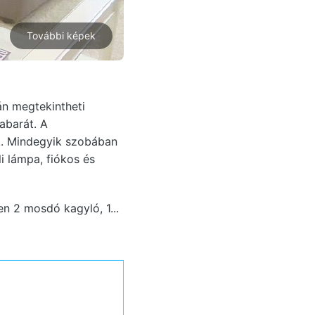
További képek
án megtekintheti
abarát. A
k. Mindegyik szobában
li lámpa, fiókos és
n 2 mosdó kagyló, 1...