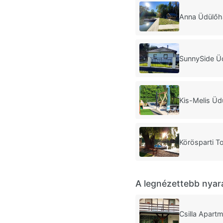
Anna Üdülőh
SunnySide Ü
Kis-Melis Ü
Körösparti 
A legnézettebb nyar
Csilla Apart