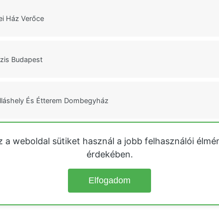
ei Ház Verőce
ázis Budapest
lláshely És Étterem Dombegyház
z a weboldal sütiket használ a jobb felhasználói élmé
ülőház Zalalövő
érdekében.
Elfogadom
© 2026
Üdülőházak