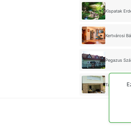
Kispatak Erd
Kertvárosi B
Pegazus Szá
E
Taviròzsa Üd