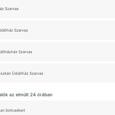
áz Szarvas
dülőház Szarvas
dülőházház Szarvas
Toszkán Üdülőház Szarvas
alók az elmúlt 24 órában
man Soltvadkert