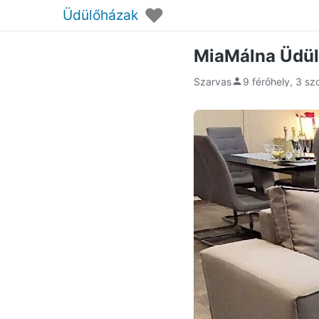
♥
Üdülőházak
MiaMálna Üdül
Szarvas
9 férőhely, 3 sz