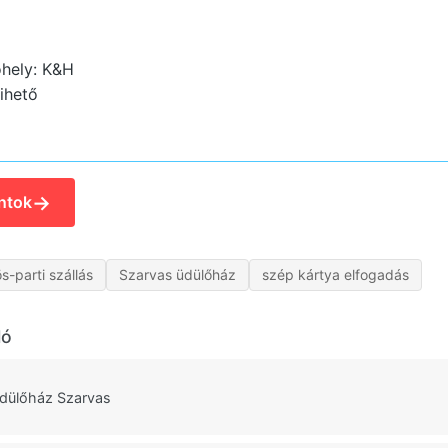
hely: K&H
ihető
→
ntok
s-parti szállás
Szarvas üdülőház
szép kártya elfogadás
ló
dülőház Szarvas