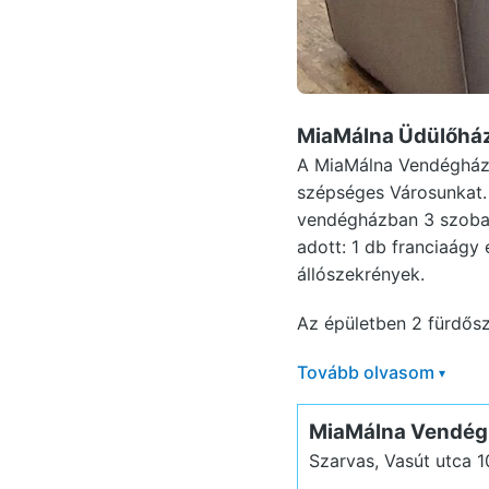
MiaMálna Üdülőhá
A MiaMálna Vendégház S
szépséges Városunkat. A
vendégházban 3 szoba 
adott: 1 db franciaágy 
állószekrények.
Az épületben 2 fürdősz
Tovább olvasom
▾
MiaMálna Vendég
Szarvas, Vasút utca 1