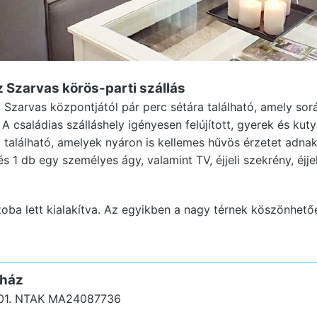
z Szarvas
körös-parti szállás
zarvas központjától pár perc sétára található, amely sor
 családias szálláshely igényesen felújított, gyerek és kuty
található, amelyek nyáron is kellemes hűvös érzetet adna
és 1 db egy személyes ágy, valamint TV, éjjeli szekrény, éjje
oba lett kialakítva. Az egyikben a nagy térnek köszönhetőe
ház
01.
NTAK MA24087736