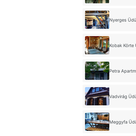
Nyerges Üdü
Kobak Körte 
Petra Apartm
Vadvirág Üdü
Meggyfa Üdü