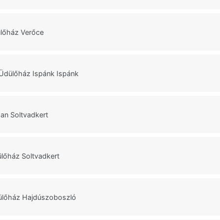
lőház Verőce
Üdülőház Ispánk Ispánk
an Soltvadkert
lőház Soltvadkert
lőház Hajdúszoboszló