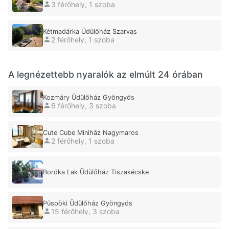
3 férőhely, 1 szoba
Kétmadárka Üdülőház Szarvas
2 férőhely, 1 szoba
A legnézettebb nyaralók az elmúlt 24 órában
Kozmáry Üdülőház Gyöngyös
6 férőhely, 3 szoba
Cute Cube Miniház Nagymaros
2 férőhely, 1 szoba
Boróka Lak Üdülőház Tiszakécske
Püspöki Üdülőház Gyöngyös
15 férőhely, 3 szoba