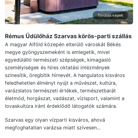
További képek
Rémus Üdülőház Szarvas
körös-parti szállás
A magyar Alföld közepén elterülő városkát Békés
megye gyöngyszemeként is emlegetik, mivel
egyedülálló természeti szépségek, kimagasló
személyiségek és híres oktatási intézmények
színesítik, öregbítik hírnevét. A hangulatos kisváros
feledhetetlen élményt nyújt a művészet, kultúra,
varázslatos természeti értékek, természetbarát
életmód, horgászat, vadászat, vízisport, valamint a
lovaskultúra iránt érdeklődő látogatók számára.
Szarvas egy olyan vízparti kisváros, ahová
megfoghatatlan varázsa miatt szívesen...