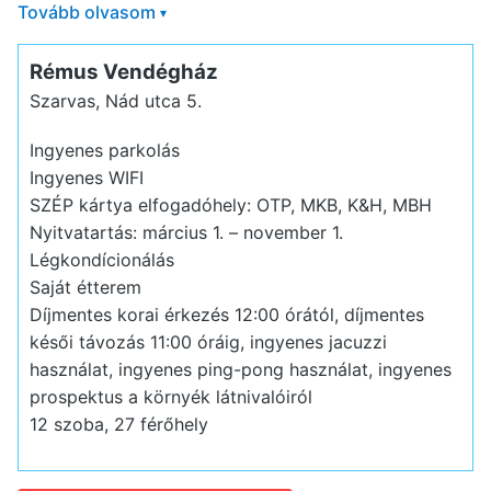
Tovább olvasom
▾
Rémus Vendégház
Szarvas, Nád utca 5.
Ingyenes parkolás
Ingyenes WIFI
SZÉP kártya elfogadóhely: OTP, MKB, K&H, MBH
Nyitvatartás: március 1. – november 1.
Légkondícionálás
Saját étterem
Díjmentes korai érkezés 12:00 órától, díjmentes
késői távozás 11:00 óráig, ingyenes jacuzzi
használat, ingyenes ping-pong használat, ingyenes
prospektus a környék látnivalóiról
12 szoba, 27 férőhely