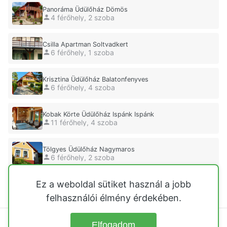
Panoráma Üdülőház Dömös
4 férőhely, 2 szoba
Csilla Apartman Soltvadkert
6 férőhely, 1 szoba
Krisztina Üdülőház Balatonfenyves
6 férőhely, 4 szoba
Kobak Körte Üdülőház Ispánk Ispánk
11 férőhely, 4 szoba
Tölgyes Üdülőház Nagymaros
6 férőhely, 2 szoba
Ez a weboldal sütiket használ a jobb
Nyúlzug-lak Üdülőház Szarvas
6 férőhely, 2 szoba
felhasználói élmény érdekében.
Elfogadom