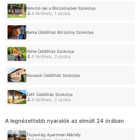
Nimród-lak a Börzsönyben Szokolya
4 férőhely, 1 szoba
Barka Üdülőház Börzsöny Szokolya
Hütte Üdülőház Szokolya
4 férőhely, 2 szoba
Kisvasút Üdülőház Szokolya
Zafír Üdülőház Szokolya
4 férőhely, 2 szoba
A legnézettebb nyaralók az elmúlt 24 órában
Tiszavirág Apartman Mártély
8 férőhely, 2 szoba