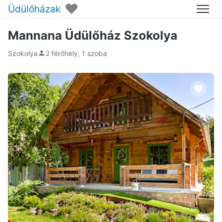
♥
Üdülőházak
Menü
Mannana Üdülőház Szokolya
Szokolya
2 férőhely, 1 szoba