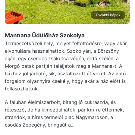
További képek
Mannana Üdülőház Szokolya
Természetközeli hely, melyet feltöltődésre, vagy akár
elvonulásra használhattok. Szokolyán, a Börzsöny
alján, egy csendes zsákutca végén, erdő szélén, a
Morgó patak partján találjátok meg a Mannana-t. A
házhoz jól járható, sík, aszfaltozott út vezet. Az autó
forgalom olyannyira csekély, hogy akár a ház előtt is
tollasozhattok.
A faluban élelmiszerbolt, bitang jó cukrászda, és
rétesező, de ha kimozdulnátok, pár km-re éttermek,
strandok, a híres termelői piac Nagymaroson, a
csodás Zebegény, bringaút a...