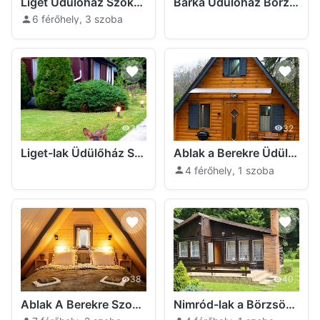
Liget Üdülőház Szokolya
Barka Üdülőház Börzsöny Szokolya
6 férőhely, 3 szoba
35
32
Liget-lak Üdülőház Szokolya
Ablak a Berekre Üdülőház Kismaros- Szokolya
4 férőhely, 1 szoba
38
40
Ablak A Berekre Szokolya
Nimród-lak a Börzsönyben Szokolya