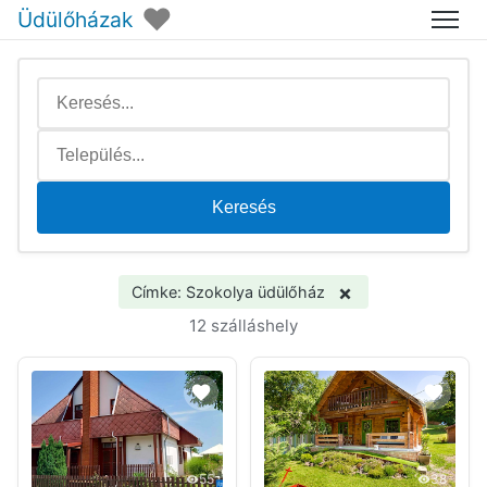
♥
Üdülőházak
Menü
Keresés
×
Címke: Szokolya üdülőház
12 szálláshely
55
38