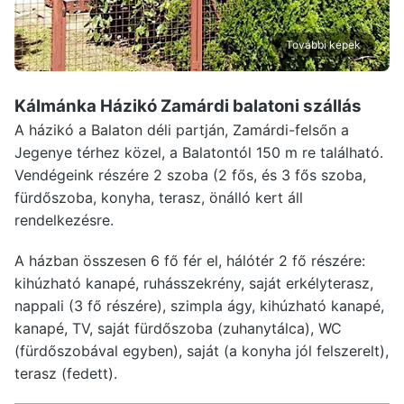
További képek
Kálmánka Házikó Zamárdi
balatoni szállás
A házikó a Balaton déli partján, Zamárdi-felsőn a
Jegenye térhez közel, a Balatontól 150 m re található.
Vendégeink részére 2 szoba (2 fős, és 3 fős szoba,
fürdőszoba, konyha, terasz, önálló kert áll
rendelkezésre.
A házban összesen 6 fő fér el, hálótér 2 fő részére:
kihúzható kanapé, ruhásszekrény, saját erkélyterasz,
nappali (3 fő részére), szimpla ágy, kihúzható kanapé,
kanapé, TV, saját fürdőszoba (zuhanytálca), WC
(fürdőszobával egyben), saját (a konyha jól felszerelt),
terasz (fedett).