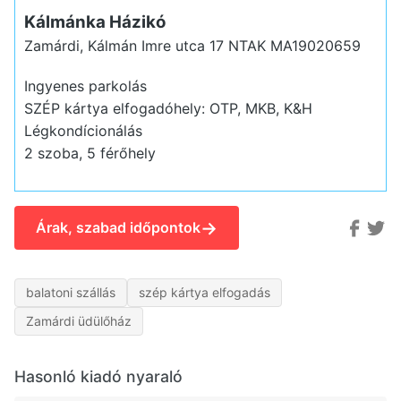
Kálmánka Házikó
Zamárdi, Kálmán Imre utca 17
NTAK MA19020659
Ingyenes parkolás
SZÉP kártya elfogadóhely: OTP, MKB, K&H
Légkondícionálás
2 szoba, 5 férőhely
→
Árak, szabad időpontok
balatoni szállás
szép kártya elfogadás
Zamárdi üdülőház
Hasonló kiadó nyaraló