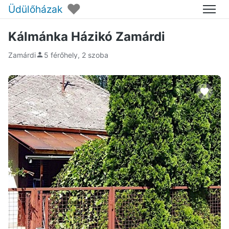
♥
Üdülőházak
Menü
Kálmánka Házikó Zamárdi
Zamárdi
5 férőhely, 2 szoba