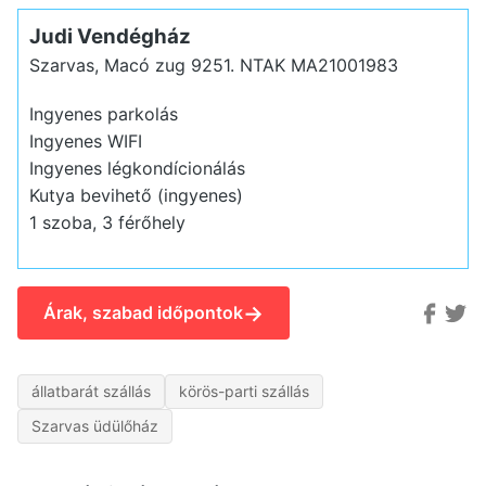
Judi Vendégház
Szarvas, Macó zug 9251.
NTAK MA21001983
Ingyenes parkolás
Ingyenes WIFI
Ingyenes légkondícionálás
Kutya bevihető (ingyenes)
1 szoba, 3 férőhely
→
Árak, szabad időpontok
állatbarát szállás
körös-parti szállás
Szarvas üdülőház