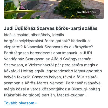
További képek
Judi Üdülőház Szarvas
körös-parti szállás
Ideális családi pihenőhely, ideális
horgászhelyNyaralást fontolgatnak? Kedvelik a
vízpartot? Kíváncsiak Szarvasra és a környékre?
Barátságosan berendezett apartmanunk, a JUDI
Vendégház Szarvason az Alföld Gyöngyszemén
Szarvason, a Víziszínháztól pár perc sétára mégis a
Kákafoki Holtág egyik legcsendesebb legnyugodtabb
helyén fekszik. Csendes helyen, távol a főút zajától,
szemben a Körös-Maros Nemzeti Park tanösvényével,
mégis közel a város központjához a Bikazugi-holtág
(Kákafoki-holtágon) partján, Maczó-zugban...
Tovább olvasom
▾