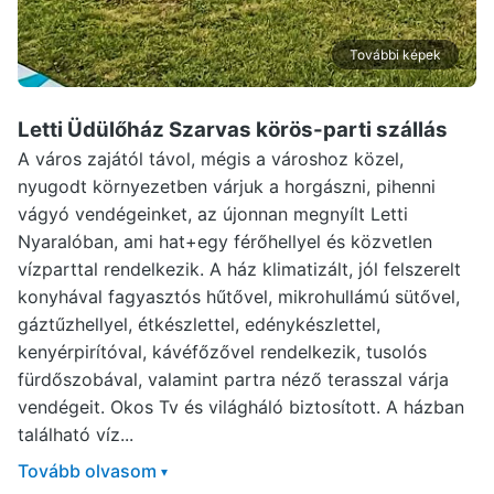
További képek
Letti Üdülőház Szarvas
körös-parti szállás
A város zajától távol, mégis a városhoz közel,
nyugodt környezetben várjuk a horgászni, pihenni
vágyó vendégeinket, az újonnan megnyílt Letti
Nyaralóban, ami hat+egy férőhellyel és közvetlen
vízparttal rendelkezik. A ház klimatizált, jól felszerelt
konyhával fagyasztós hűtővel, mikrohullámú sütővel,
gáztűzhellyel, étkészlettel, edénykészlettel,
kenyérpirítóval, kávéfőzővel rendelkezik, tusolós
fürdőszobával, valamint partra néző terasszal várja
vendégeit. Okos Tv és világháló biztosított. A házban
található víz...
Tovább olvasom
▾