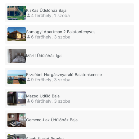
KisKas Üdülőház Baja
4 férőhely, 1 szoba
Somogyi Apartman 2 Balatonfenyves
6 férőhely, 3 szoba
Márti Üdülőház Igal
Erzsébet Horgásznyaraló Balatonkenese
9 férőhely, 3 szoba
Mazso Üdülő Baja
6 férőhely, 3 szoba
Gemenc-Lak Üdülőház Baja
Singh Kuckó Bogács