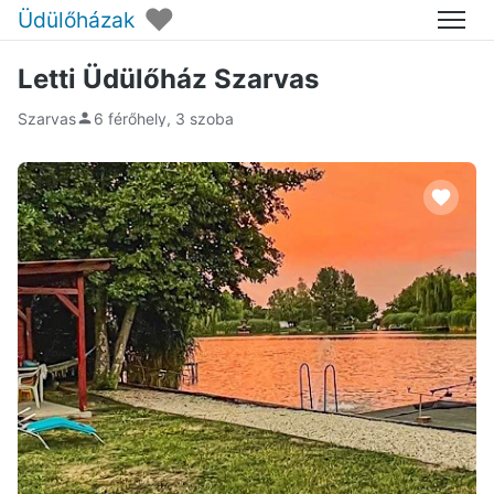
♥
Üdülőházak
Menü
Letti Üdülőház Szarvas
Szarvas
6 férőhely, 3 szoba