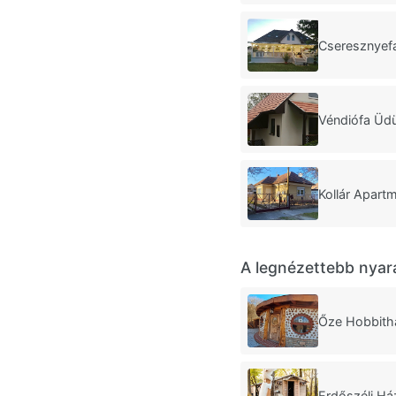
Cseresznyef
Véndiófa Üd
Kollár Apar
A legnézettebb nyar
Őze Hobbith
Erdőszéli Há