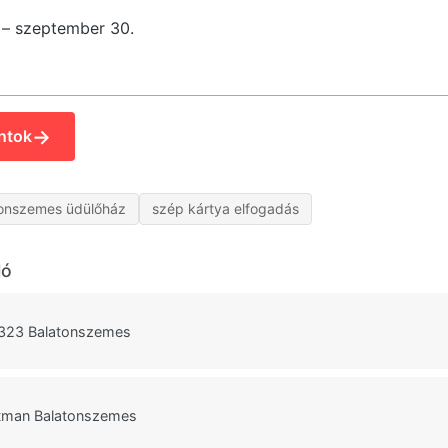
. – szeptember 30.
→
ntok
tonszemes üdülőház
szép kártya elfogadás
ló
 323 Balatonszemes
tman Balatonszemes