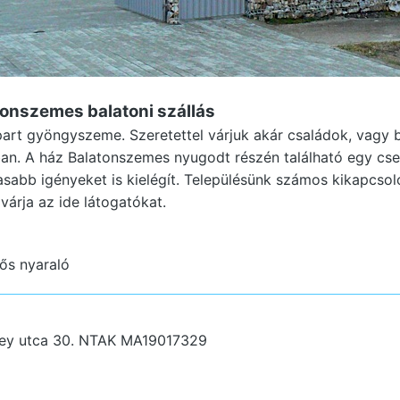
atonszemes
balatoni szállás
part gyöngyszeme. Szeretettel várjuk akár családok, vagy 
ban. A ház Balatonszemes nyugodt részén található egy cs
gasabb igényeket is kielégít. Településünk számos kikapcso
várja az ide látogatókat.
fős nyaraló
ey utca 30.
NTAK MA19017329