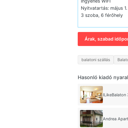
Ingyenes WIFI
Nyitvatartás: május 1
3 szoba, 6 férőhely
Árak, szabad időpo
balatoni szállás
Bala
Hasonló kiadó nyara
ILikeBalaton
Andrea Apar