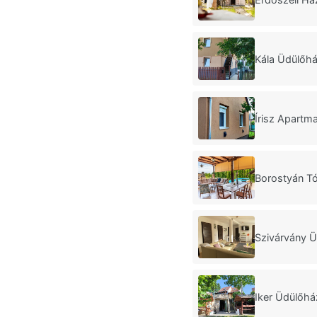
Kála Üdülőhá
Írisz Apart
Borostyán Tó
Szivárvány Ü
Iker Üdülőh