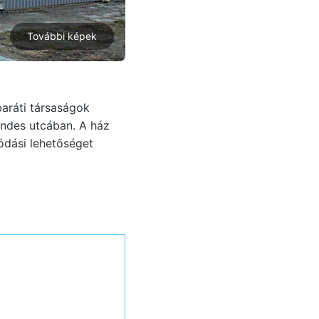
További képek
baráti társaságok
endes utcában. A ház
lódási lehetőséget