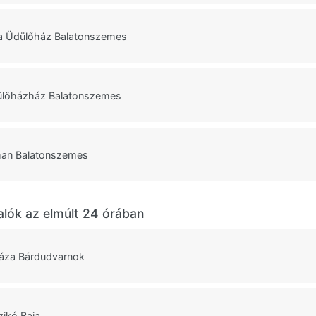
a Üdülőház Balatonszemes
ülőházház Balatonszemes
tman Balatonszemes
alók az elmúlt 24 órában
áza Bárdudvarnok
zikó Baja