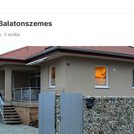
 Balatonszemes
y, 3 szoba