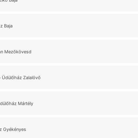
z Baja
man Mezőkövesd
 Üdülőház Zalalövő
dülőház Mártély
áz Gyékényes