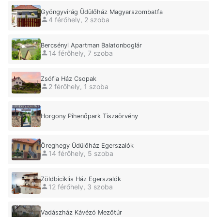
Gyöngyvirág Üdülőház Magyarszombatfa
4 férőhely, 2 szoba
Bercsényi Apartman Balatonboglár
14 férőhely, 7 szoba
Zsófia Ház Csopak
2 férőhely, 1 szoba
Horgony Pihenőpark Tiszaörvény
Öreghegy Üdülőház Egerszalók
14 férőhely, 5 szoba
Zöldbiciklis Ház Egerszalók
12 férőhely, 3 szoba
Vadászház Kávézó Mezőtúr