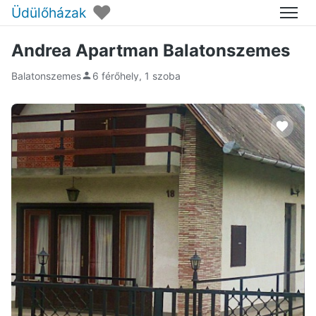
♥
Üdülőházak
Menü
Andrea Apartman Balatonszemes
Balatonszemes
6 férőhely, 1 szoba