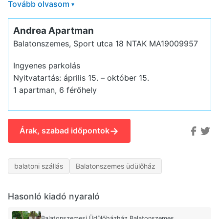
Tovább olvasom
▾
Andrea Apartman
Balatonszemes, Sport utca 18
NTAK MA19009957
Ingyenes parkolás
Nyitvatartás: április 15. – október 15.
1 apartman, 6 férőhely
→
Árak, szabad időpontok
balatoni szállás
Balatonszemes üdülőház
Hasonló kiadó nyaraló
Balatonszemesi Üdülőházház Balatonszemes