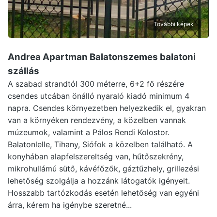
További képek
Andrea Apartman Balatonszemes
balatoni
szállás
A szabad strandtól 300 méterre, 6+2 fő részére
csendes utcában önálló nyaraló kiadó minimum 4
napra. Csendes környezetben helyezkedik el, gyakran
van a környéken rendezvény, a közelben vannak
múzeumok, valamint a Pálos Rendi Kolostor.
Balatonlelle, Tihany, Siófok a közelben található. A
konyhában alapfelszereltség van, hűtőszekrény,
mikrohullámú sütő, kávéfőzők, gáztűzhely, grillezési
lehetőség szolgálja a hozzánk látogatók igényeit.
Hosszabb tartózkodás esetén lehetőség van egyéni
árra, kérem ha igénybe szeretné...