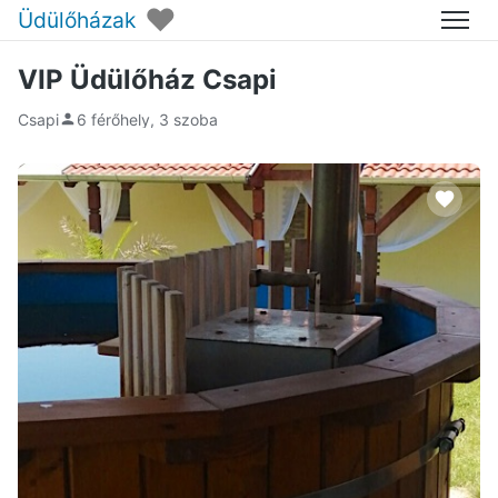
♥
Üdülőházak
Menü
VIP Üdülőház Csapi
Csapi
6 férőhely, 3 szoba