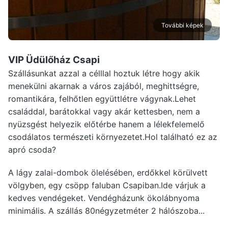
További képek
VIP Üdülőház Csapi
Szállásunkat azzal a célllal hoztuk létre hogy akik
menekülni akarnak a város zajából, meghittségre,
romantikára, felhőtlen együttlétre vágynak.Lehet
családdal, barátokkal vagy akár kettesben, nem a
nyüzsgést helyezik előtérbe hanem a lélekfelemelő
csodálatos természeti környezetet.Hol található ez az
apró csoda?
A lágy zalai-dombok ölelésében, erdőkkel körülvett
völgyben, egy csöpp faluban Csapiban.Ide várjuk a
kedves vendégeket. Vendégházunk ökolábnyoma
minimális. A szállás 80négyzetméter 2 hálószoba...