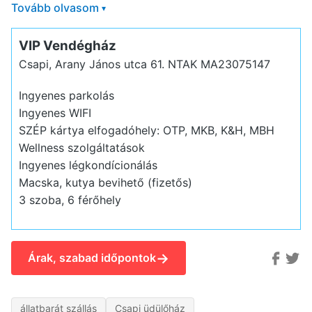
Tovább olvasom
▾
VIP Vendégház
Csapi, Arany János utca 61.
NTAK MA23075147
Ingyenes parkolás
Ingyenes WIFI
SZÉP kártya elfogadóhely: OTP, MKB, K&H, MBH
Wellness szolgáltatások
Ingyenes légkondícionálás
Macska, kutya bevihető (fizetős)
3 szoba, 6 férőhely
→
Árak, szabad időpontok
állatbarát szállás
Csapi üdülőház