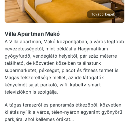
További képek
Villa Apartman Makó
A Villa apartman, Makó központjában, a város legtöbb
nevezetességétől, mint például a Hagymatikum
gyógyfürdő, vendéglátó helyeitől, pár száz méterre
található, de közvetlen közelben találhatunk
supermarketet, pékséget, piacot és fitness termet is.
Magas felszereltsége mellet, az ide látogatók
kényelmét saját parkoló, wifi, kábeltv-smart
televíziókon is szolgálja.
A tágas teraszról és panorámás étkezőből, közvetlen
kilátás nyílik a város, télen-nyáron egyaránt gyönyörű
parkjára, ahol kellemes órákat...