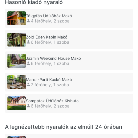
Hasonló kiadó nyaraló
Tölgyfás Üdülőház Makó
4 férőhely, 2 szoba
Zöld Éden Kabin Makó
6 férőhely, 1 szoba
Jázmin Weekend House Makó
6 férőhely, 1 szoba
Maros-Parti Kuckó Makó
7 férőhely, 1 szoba
Sompatak Üdülőház Kishuta
6 férőhely, 2 szoba
A legnézettebb nyaralók az elmúlt 24 órában