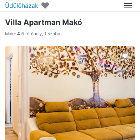
♥
Üdülőházak
Menü
Villa Apartman Makó
Makó
6 férőhely, 1 szoba