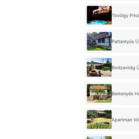
Tóvölgy Priv
Pattantyús 
Bodzavirág 
Berkenyés H
Apartman Vö