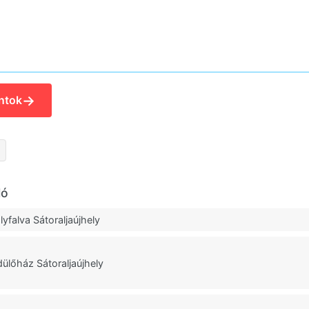
→
ntok
ló
yfalva Sátoraljaújhely
lőház Sátoraljaújhely