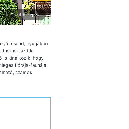
További képek
vegő, csend, nyugalom
edhetnek az ide
 is kínálkozik, hogy
nleges flórája-faunája,
lálható, számos