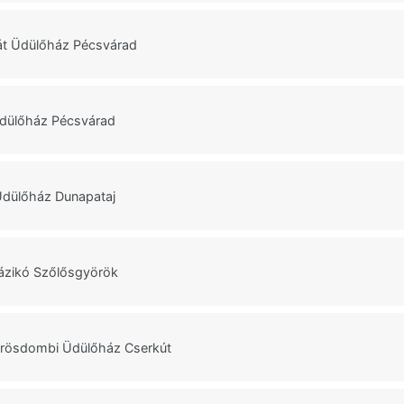
át Üdülőház Pécsvárad
Üdülőház Pécsvárad
Üdülőház Dunapataj
ázikó Szőlősgyörök
rösdombi Üdülőház Cserkút