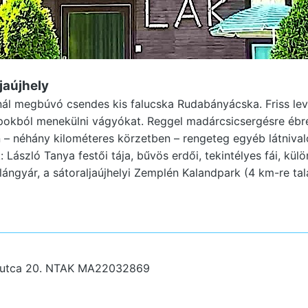
jaújhely
nál megbúvó csendes kis falucska Rudabányácska. Friss le
apokból menekülni vágyókat. Reggel madárcsicsergésre ébr
 – néhány kilométeres körzetben – rengeteg egyéb látnivaló
 László Tanya festői tája, bűvös erdői, tekintélyes fái, külö
elángyár, a sátoraljaújhelyi Zemplén Kalandpark (4 km-re ta
 utca 20.
NTAK MA22032869