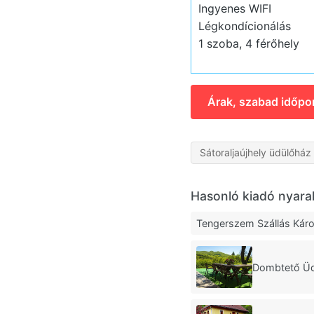
Ingyenes WIFI
Légkondícionálás
1 szoba, 4 férőhely
Árak, szabad időpo
Sátoraljaújhely üdülőház
Hasonló kiadó nyara
Tengerszem Szállás Károl
Dombtető Üdü