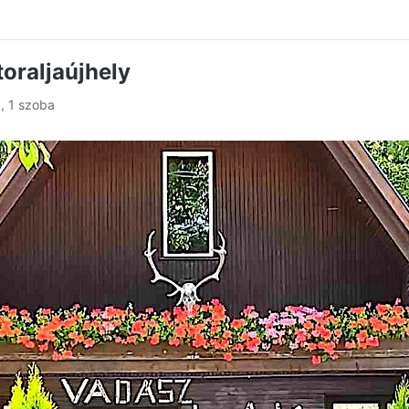
oraljaújhely
y, 1 szoba