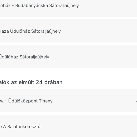
lőház - Rudabányácska Sátoraljaújhely
za Üdülőház Sátoraljaújhely
Üdülőház Sátoraljaújhely
alók az elmúlt 24 órában
ow - Üdülőközpont Tihany
 A Balatonkeresztúr