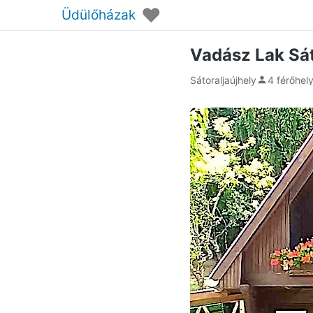
♥
Üdülőházak
Vadász Lak Sát
Sátoraljaújhely
4 férőhel