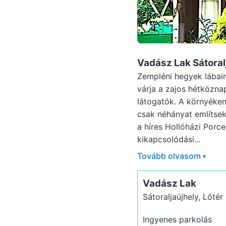
Vadász Lak Sátoral
Zempléni hegyek lábai
várja a zajos hétközn
látogatók. A környéken
csak néhányat említsek:
a híres Hollóházi Porc
kikapcsolódási...
Tovább olvasom
▾
Vadász Lak
Sátoraljaújhely, Lőtér
Ingyenes parkolás