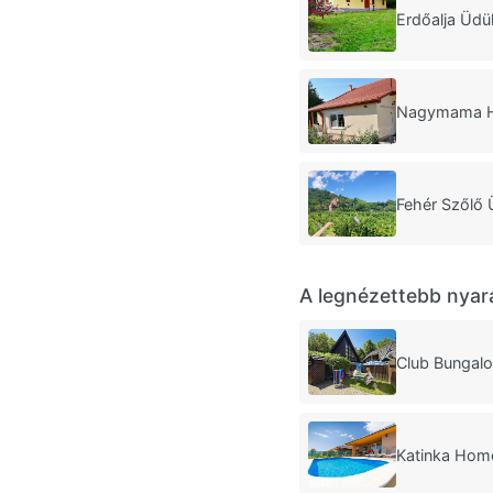
Erdőalja Üdü
Nagymama Há
Fehér Szőlő 
A legnézettebb nyar
Club Bungal
Katinka Home