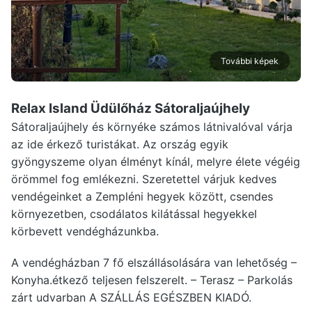
További képek
Relax Island Üdülőház Sátoraljaújhely
Sátoraljaújhely és környéke számos látnivalóval várja
az ide érkező turistákat. Az ország egyik
gyöngyszeme olyan élményt kínál, melyre élete végéig
örömmel fog emlékezni. Szeretettel várjuk kedves
vendégeinket a Zempléni hegyek között, csendes
környezetben, csodálatos kilátással hegyekkel
körbevett vendégházunkba.
A vendégházban 7 fő elszállásolására van lehetőség –
Konyha.étkező teljesen felszerelt. – Terasz – Parkolás
zárt udvarban A SZÁLLÁS EGÉSZBEN KIADÓ.