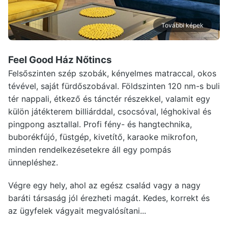
További képek
Feel Good Ház Nőtincs
Felsőszinten szép szobák, kényelmes matraccal, okos
tévével, saját fürdőszobával. Földszinten 120 nm-s buli
tér nappali, étkező és tánctér részekkel, valamit egy
külön játékterem billiárddal, csocsóval, léghokival és
pingpong asztallal. Profi fény- és hangtechnika,
buborékfújó, füstgép, kivetítő, karaoke mikrofon,
minden rendelkezésetekre áll egy pompás
ünnepléshez.
Végre egy hely, ahol az egész család vagy a nagy
baráti társaság jól érezheti magát. Kedes, korrekt és
az ügyfelek vágyait megvalósítani...