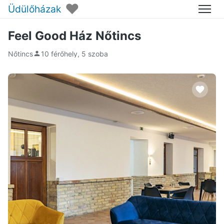
♥
Üdülőházak
Menü
Feel Good Ház Nőtincs
Nőtincs
10 férőhely, 5 szoba