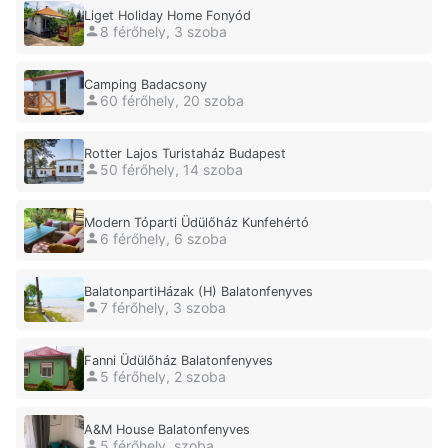
Liget Holiday Home Fonyód
8 férőhely, 3 szoba
Camping Badacsony
60 férőhely, 20 szoba
Rotter Lajos Turistaház Budapest
50 férőhely, 14 szoba
Modern Tóparti Üdülőház Kunfehértó
6 férőhely, 6 szoba
BalatonpartiHázak (H) Balatonfenyves
7 férőhely, 3 szoba
Fanni Üdülőház Balatonfenyves
5 férőhely, 2 szoba
A&M House Balatonfenyves
5 férőhely, szoba