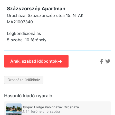
Százszorszép Apartman
Orosháza, Százszorszép utca 15.
NTAK
MA21007340
Légkondícionálás
5 szoba, 10 férőhely
→
Árak, szabad időpontok
Orosháza üdülőház
Hasonló kiadó nyaraló
Gyopár Lodge Kabinházak Orosháza
14 férőhely, 5 szoba