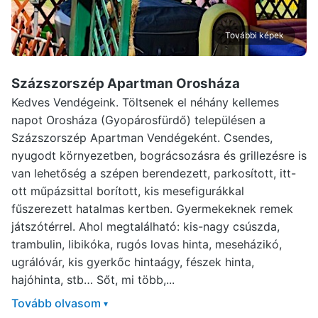
További képek
Százszorszép Apartman Orosháza
Kedves Vendégeink. Töltsenek el néhány kellemes
napot Orosháza (Gyopárosfürdő) településen a
Százszorszép Apartman Vendégeként. Csendes,
nyugodt környezetben, bográcsozásra és grillezésre is
van lehetőség a szépen berendezett, parkosított, itt-
ott műpázsittal borított, kis mesefigurákkal
fűszerezett hatalmas kertben. Gyermekeknek remek
játszótérrel. Ahol megtalálható: kis-nagy csúszda,
trambulin, libikóka, rugós lovas hinta, meseházikó,
ugrálóvár, kis gyerkőc hintaágy, fészek hinta,
hajóhinta, stb… Sőt, mi több,...
Tovább olvasom
▾