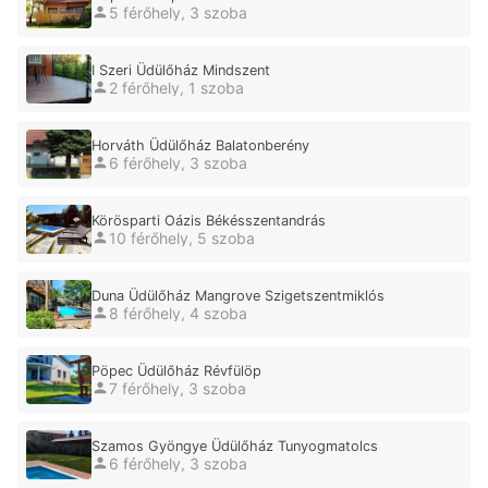
5 férőhely, 3 szoba
I Szeri Üdülőház Mindszent
2 férőhely, 1 szoba
Horváth Üdülőház Balatonberény
6 férőhely, 3 szoba
Körösparti Oázis Békésszentandrás
10 férőhely, 5 szoba
Duna Üdülőház Mangrove Szigetszentmiklós
8 férőhely, 4 szoba
Pöpec Üdülőház Révfülöp
7 férőhely, 3 szoba
Szamos Gyöngye Üdülőház Tunyogmatolcs
6 férőhely, 3 szoba