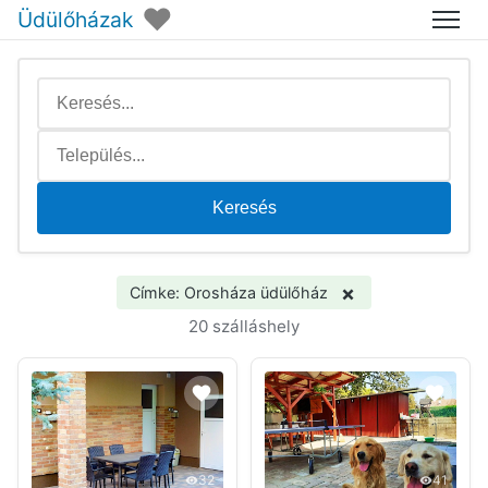
♥
Üdülőházak
Menü
Keresés
×
Címke: Orosháza üdülőház
20 szálláshely
32
41