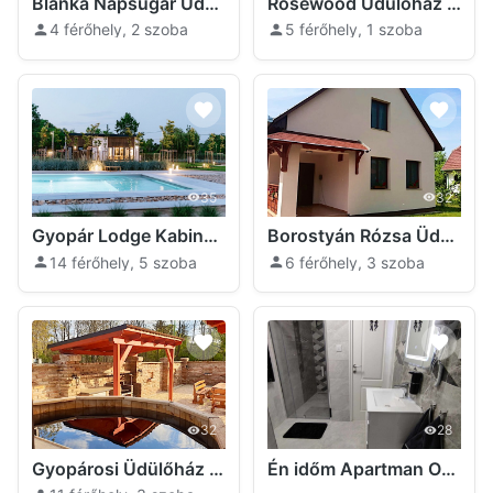
Blanka Napsugár Üdülőház Orosháza
Rosewood Üdülőház -Gyopárosfürdő Orosháza
4 férőhely, 2 szoba
5 férőhely, 1 szoba
35
32
Gyopár Lodge Kabinházak Orosháza
Borostyán Rózsa Üdülőház Orosháza
14 férőhely, 5 szoba
6 férőhely, 3 szoba
32
28
Gyopárosi Üdülőház Orosháza
Én időm Apartman Orosháza