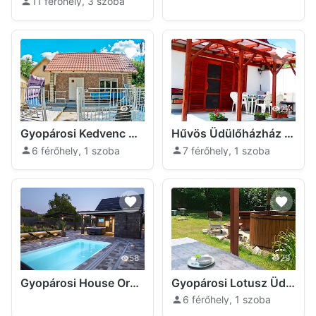
11 férőhely, 3 szoba
24
27
Gyopárosi Kedvenc Üdülőház Orosháza
Hűvös Üdülőházház -Gyopárosfürdő Orosháza
6 férőhely, 1 szoba
7 férőhely, 1 szoba
58
29
Gyopárosi House Orosháza
Gyopárosi Lotusz Üdülőház Orosháza
6 férőhely, 1 szoba