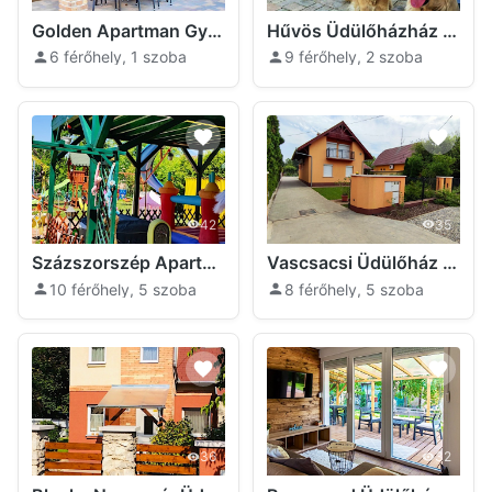
Golden Apartman Gyopárosfürdő Orosháza
Hűvös Üdülőházház Orosháza
6 férőhely, 1 szoba
9 férőhely, 2 szoba
42
35
Százszorszép Apartman Orosháza
Vascsacsi Üdülőház Orosháza
10 férőhely, 5 szoba
8 férőhely, 5 szoba
36
32