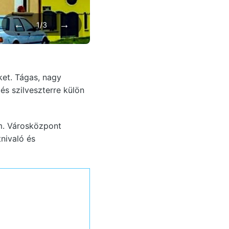
←
→
1/3
ket. Tágas, nagy
és szilveszterre külön
m. Városközpont
nivaló és