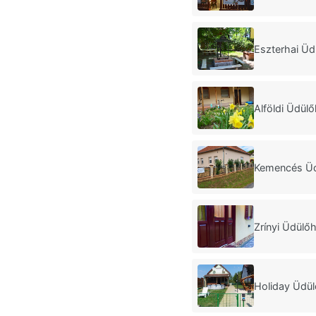
Eszterhai Ü
Alföldi Üdü
Kemencés Ü
Zrínyi Üdülő
Holiday Üdü