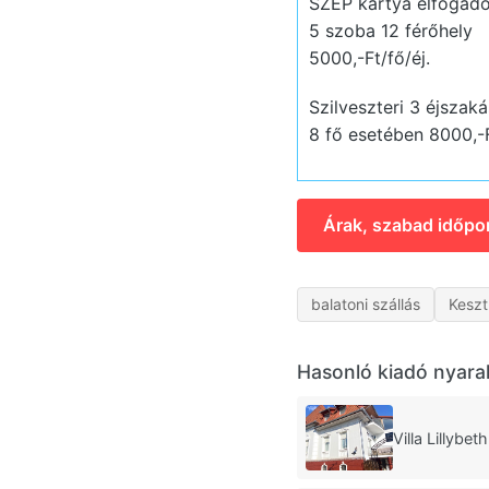
SZÉP kártya elfogadó
5 szoba 12 férőhely
5000,-Ft/fő/éj.
Szilveszteri 3 éjszaká
8 fő esetében 8000,-F
Árak, szabad időpo
balatoni szállás
Keszt
Hasonló kiadó nyara
Villa Lillybet