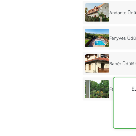
Andante Üdü
Fenyves Üdü
Babér Üdülő
E
Fenyves Üdül