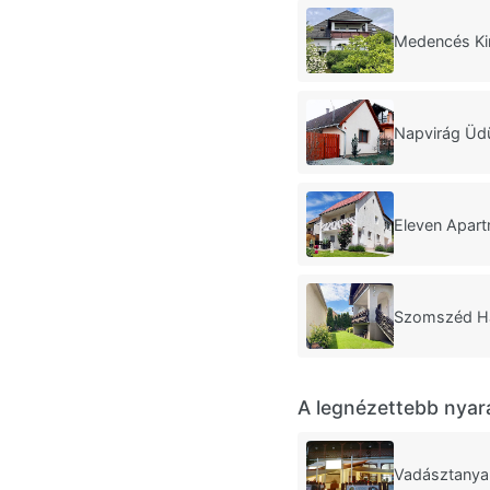
Medencés Ki
Napvirág Üd
Eleven Apar
Szomszéd Há
A legnézettebb nyar
Vadásztanya