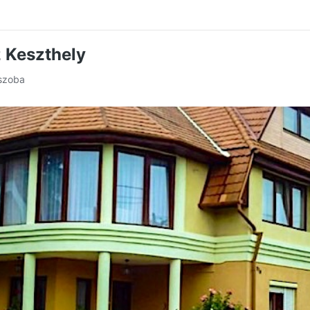
 Keszthely
 szoba