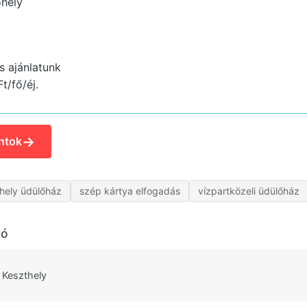
hely
s ajánlatunk
t/fő/éj.
→
ntok
hely üdülőház
szép kártya elfogadás
vízpartközeli üdülőház
ló
h Keszthely