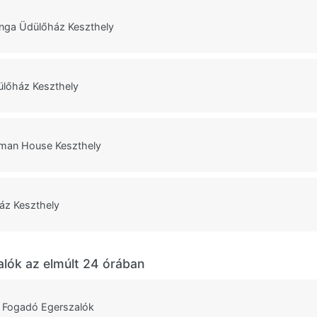
nga Üdülőház Keszthely
ülőház Keszthely
tman House Keszthely
z Keszthely
alók az elmúlt 24 órában
 Fogadó Egerszalók