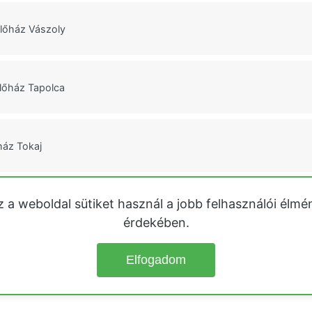
lőház Vászoly
lőház Tapolca
ház Tokaj
z a weboldal sütiket használ a jobb felhasználói élmé
őházház Balatonakali
érdekében.
Elfogadom
© 2026
Üdülőházak