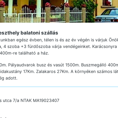
eszthely
balatoni szállás
nkban egész évben, télen is és az év végén is várjuk Önö
a, 4 szoba +3 fürdőszoba várja vendégeinket. Karácsonyra 
 400m-re található a ház.
0m. Pályaudvarok busz és vasút 1500m. Buszmegálló 400
idakustány 17Km. Zalakaros 27Km. A környéken számos lát
ég adott.
s utca 7/a
NTAK MA19023407