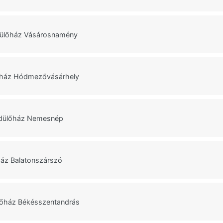
dülőház Vásárosnamény
lőház Hódmezővásárhely
dülőház Nemesnép
ház Balatonszárszó
lőház Békésszentandrás