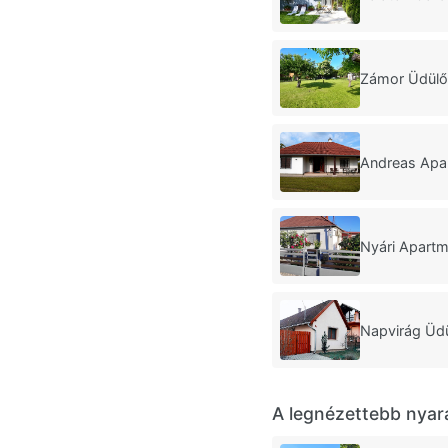
Zámor Üdülő
Andreas Apa
Nyári Apartm
Napvirág Üd
A legnézettebb nyar