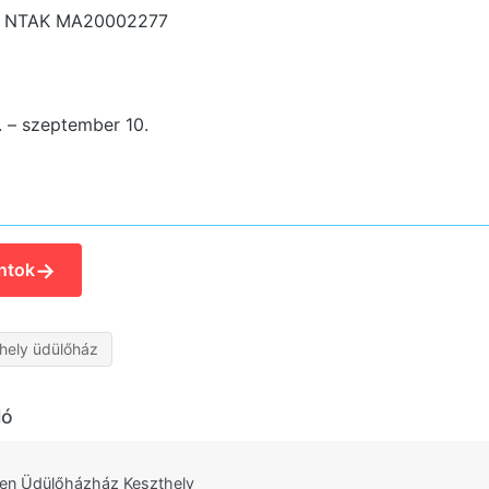
.
NTAK MA20002277
3. – szeptember 10.
→
ntok
hely üdülőház
ló
den Üdülőházház Keszthely