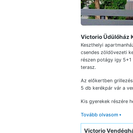
Victorio Üdülőház 
Keszthelyi apartmanház
csendes zöldövezeti ke
részen potágy igy 5+1 
terasz.
Az előkertben grillezé
5 db kerékpár vár a ve
Kis gyerekek részére h
Tovább olvasom
▾
Victorio Vendégh