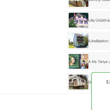
Lilla Üdülőh
ILikeBalaton
A Kis Tanya 
E
Deseda Part