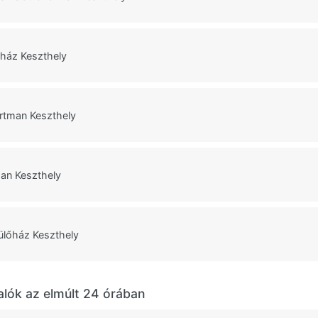
ház Keszthely
rtman Keszthely
an Keszthely
ülőház Keszthely
alók az elmúlt 24 órában