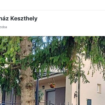
ház Keszthely
szoba