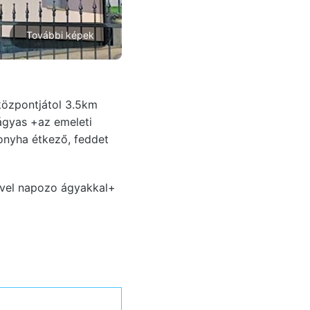
További képek
központjátol 3.5km
ágyas +az emeleti
onyha étkező, feddet
ővel napozo ágyakkal+