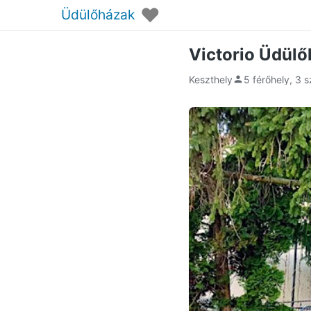
♥
Üdülőházak
Victorio Üdülő
Keszthely
5 férőhely, 3 