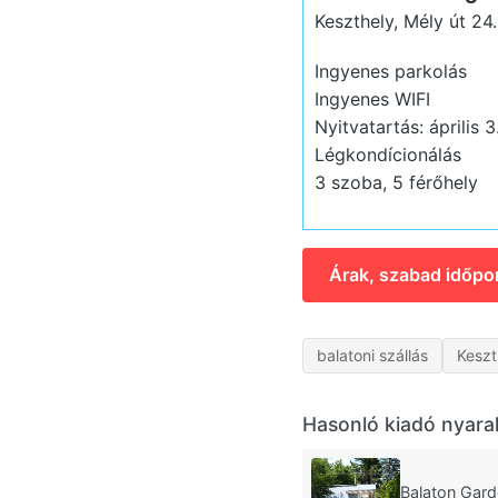
Keszthely, Mély út 24
Ingyenes parkolás
Ingyenes WIFI
Nyitvatartás: április 
Légkondícionálás
3 szoba, 5 férőhely
Árak, szabad időpo
balatoni szállás
Keszt
Hasonló kiadó nyara
Balaton Gar