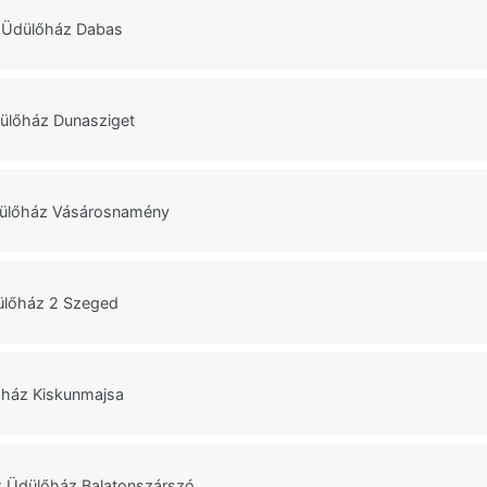
t Üdülőház Dabas
ülőház Dunasziget
dülőház Vásárosnamény
ülőház 2 Szeged
ház Kiskunmajsa
x Üdülőház Balatonszárszó