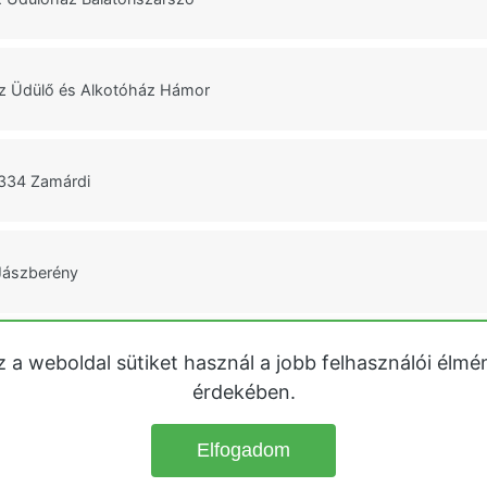
áz Üdülő és Alkotóház Hámor
 334 Zamárdi
Jászberény
z a weboldal sütiket használ a jobb felhasználói élmé
i Üdülőház Kaposvár
érdekében.
Elfogadom
© 2026
Üdülőházak