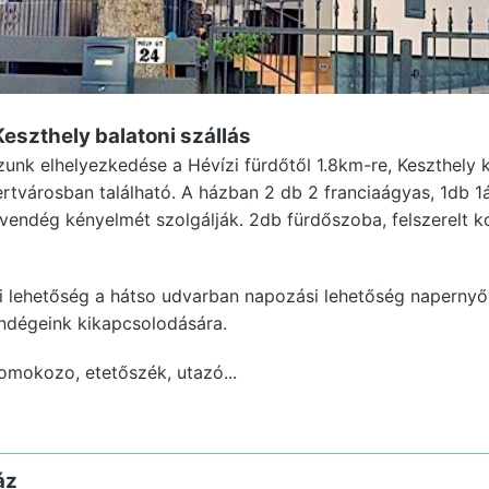
Keszthely
balatoni szállás
unk elhelyezkedése a Hévízi fürdőtől 1.8km-re, Keszthely 
rtvárosban található. A házban 2 db 2 franciaágyas, 1db 1
vendég kényelmét szolgálják. 2db fürdőszoba, felszerelt k
si lehetőség a hátso udvarban napozási lehetőség naperny
ndégeink kikapcsolodására.
omokozo, etetőszék, utazó...
áz