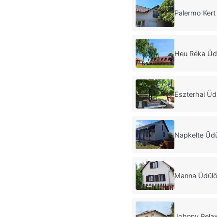
Palermo Ker
Heu Réka Üd
Eszterhai Ü
Napkelte Üd
Manna Üdülő
Johnny Rela