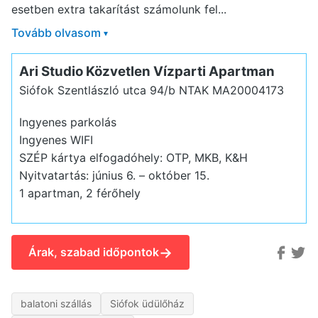
esetben extra takarítást számolunk fel...
Tovább olvasom
▾
Ari Studio Közvetlen Vízparti Apartman
Siófok Szentlászló utca 94/b
NTAK MA20004173
Ingyenes parkolás
Ingyenes WIFI
SZÉP kártya elfogadóhely: OTP, MKB, K&H
Nyitvatartás: június 6. – október 15.
1 apartman, 2 férőhely
→
Árak, szabad időpontok
balatoni szállás
Siófok üdülőház