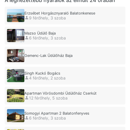
A legnézettebb nyaralók az elmúlt 24 órában
Erzsébet Horgásznyaraló Balatonkenese
9 férőhely, 3 szoba
Mazso Üdülő Baja
6 férőhely, 3 szoba
Gemenc-Lak Üdülőház Baja
Singh Kuckó Bogács
4 férőhely, 2 szoba
Apartman Vörösdombi Üdülőház Cserkút
12 férőhely, 5 szoba
Somogyi Apartman 2 Balatonfenyves
6 férőhely, 3 szoba