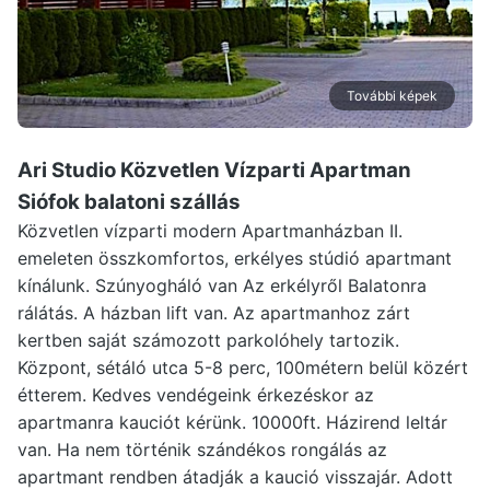
További képek
Ari Studio Közvetlen Vízparti Apartman
Siófok
balatoni szállás
Közvetlen vízparti modern Apartmanházban II.
emeleten összkomfortos, erkélyes stúdió apartmant
kínálunk. Szúnyogháló van Az erkélyről Balatonra
rálátás. A házban lift van. Az apartmanhoz zárt
kertben saját számozott parkolóhely tartozik.
Központ, sétáló utca 5-8 perc, 100métern belül közért
étterem. Kedves vendégeink érkezéskor az
apartmanra kauciót kérünk. 10000ft. Házirend leltár
van. Ha nem történik szándékos rongálás az
apartmant rendben átadják a kaució visszajár. Adott