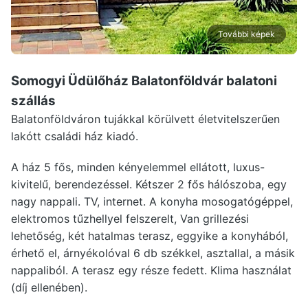
További képek
Somogyi Üdülőház Balatonföldvár
balatoni
szállás
Balatonföldváron tujákkal körülvett életvitelszerűen
lakótt családi ház kiadó.
A ház 5 fős, minden kényelemmel ellátott, luxus-
kivitelű, berendezéssel. Kétszer 2 fős hálószoba, egy
nagy nappali. TV, internet. A konyha mosogatógéppel,
elektromos tűzhellyel felszerelt, Van grillezési
lehetőség, két hatalmas terasz, eggyike a konyhából,
érhető el, árnyékolóval 6 db székkel, asztallal, a másik
nappaliból. A terasz egy része fedett. Klima használat
(díj ellenében).