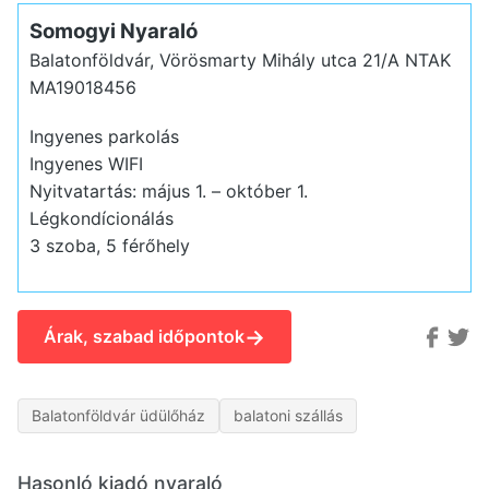
Somogyi Nyaraló
Balatonföldvár, Vörösmarty Mihály utca 21/A
NTAK
MA19018456
Ingyenes parkolás
Ingyenes WIFI
Nyitvatartás: május 1. – október 1.
Légkondícionálás
3 szoba, 5 férőhely
→
Árak, szabad időpontok
Balatonföldvár üdülőház
balatoni szállás
Hasonló kiadó nyaraló