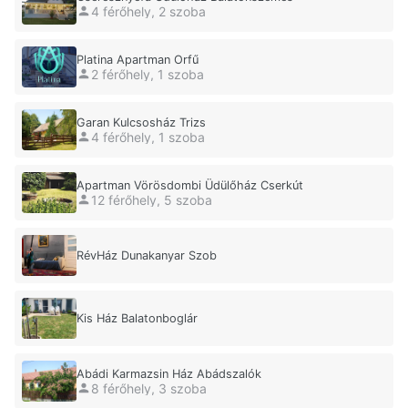
4 férőhely, 2 szoba
Platina Apartman Orfű
2 férőhely, 1 szoba
Garan Kulcsosház Trizs
4 férőhely, 1 szoba
Apartman Vörösdombi Üdülőház Cserkút
12 férőhely, 5 szoba
RévHáz Dunakanyar Szob
Kis Ház Balatonboglár
Abádi Karmazsin Ház Abádszalók
8 férőhely, 3 szoba