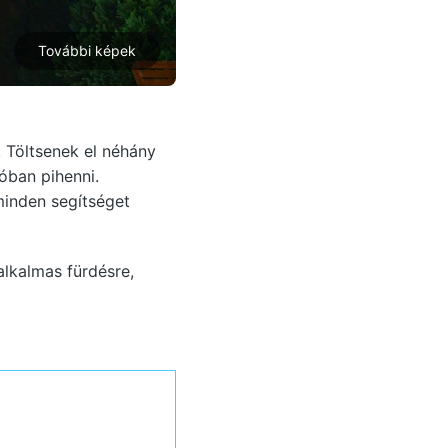
További képek
 Töltsenek el néhány
óban pihenni.
minden segítséget
lkalmas fürdésre,