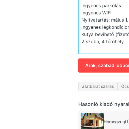
Ingyenes parkolás
Ingyenes WIFI
Nyitvatartás: május 1.
Ingyenes légkondício
Kutya bevihető (fizet
2 szoba, 4 férőhely
Árak, szabad időpo
állatbarát szállás
Öcs
Hasonló kiadó nyara
Harangzugi 