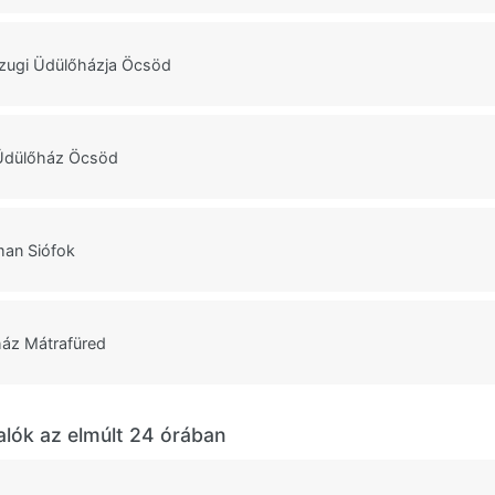
gzugi Üdülőházja Öcsöd
Üdülőház Öcsöd
man Siófok
ház Mátrafüred
alók az elmúlt 24 órában