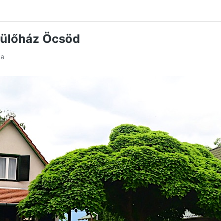
dülőház Öcsöd
ba