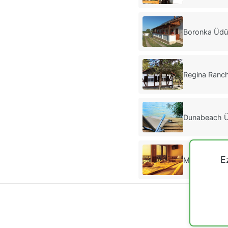
Boronka Üdü
Regina Ranch
Dunabeach Ü
E
Mártoni Üdü