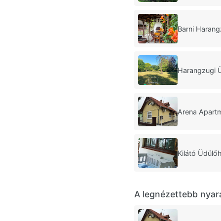
Barni Haran
Harangzugi 
Arena Apart
Kilátó Üdülő
A legnézettebb nyar