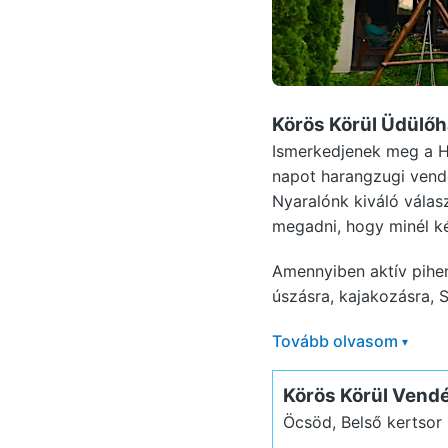
Körös Körül Üdülő
Ismerkedjenek meg a H
napot harangzugi vendé
Nyaralónk kiváló válas
megadni, hogy minél k
Amennyiben aktív pihen
úszásra, kajakozásra, S
Tovább olvasom
▾
Körös Körül Vend
Öcsöd, Belső kertsor 