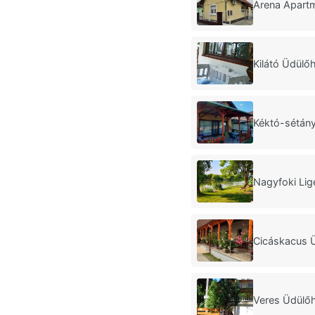
Arena Apart
Kilátó Üdülő
Kéktó-sétán
Nagyfoki Lig
Cicáskacus 
Veres Üdülő