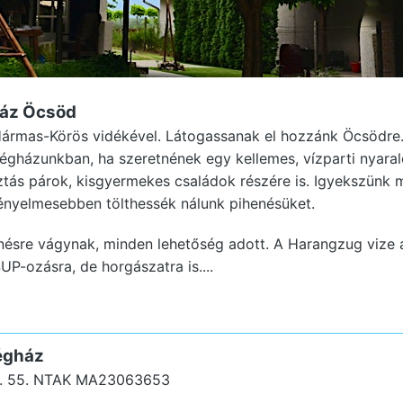
ház Öcsöd
ármas-Körös vidékével. Látogassanak el hozzánk Öcsödre.
gházunkban, ha szeretnének egy kellemes, vízparti nyaral
ztás párok, kisgyermekes családok részére is. Igyekszünk 
ényelmesebben tölthessék nálunk pihenésüket.
ésre vágynak, minden lehetőség adott. A Harangzug vize a
UP-ozásra, de horgászatra is....
égház
. 55.
NTAK MA23063653