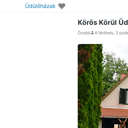
♥
Üdülőházak
Körös Körül Ü
Öcsöd
4 férőhely, 2 szo