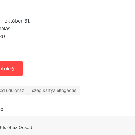
 – október 31.
nálás
ős)
→
ntok
öd üdülőház
szép kártya elfogadás
ló
Üdülőház Öcsöd