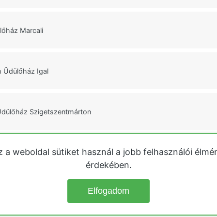
lőház Marcali
 Üdülőház Igal
dülőház Szigetszentmárton
z a weboldal sütiket használ a jobb felhasználói élmé
lőház Szigetszentmárton
érdekében.
Elfogadom
© 2026
Üdülőházak