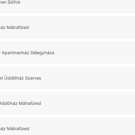
man Siófok
ház Mátrafüred
y Apartmanház Délegyháza
et Üdülőház Szarvas
Üdülőház Mátrafüred
ház Mátrafüred