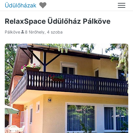
♥
Üdülőházak
Menü
RelaxSpace Üdülőház Pálköve
Pálköve
8 férőhely, 4 szoba