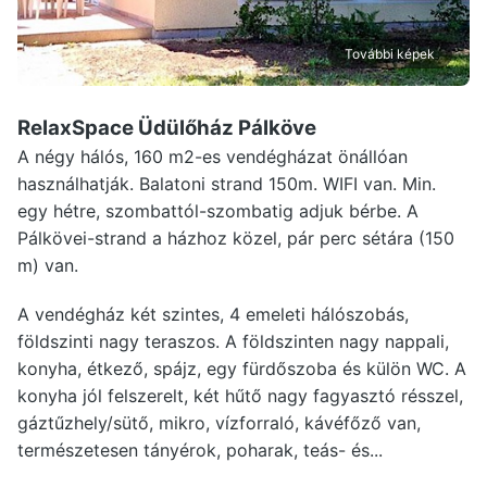
További képek
RelaxSpace Üdülőház Pálköve
A négy hálós, 160 m2-es vendégházat önállóan
használhatják. Balatoni strand 150m. WIFI van. Min.
egy hétre, szombattól-szombatig adjuk bérbe. A
Pálkövei-strand a házhoz közel, pár perc sétára (150
m) van.
A vendégház két szintes, 4 emeleti hálószobás,
földszinti nagy teraszos. A földszinten nagy nappali,
konyha, étkező, spájz, egy fürdőszoba és külön WC. A
konyha jól felszerelt, két hűtő nagy fagyasztó résszel,
gáztűzhely/sütő, mikro, vízforraló, kávéfőző van,
természetesen tányérok, poharak, teás- és...