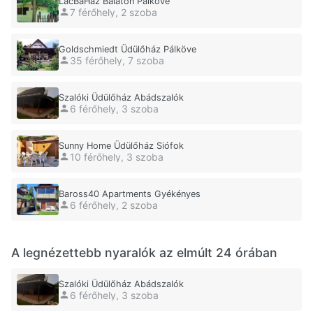
LacBáHáz Balaton Pálköve
7 férőhely, 2 szoba
Goldschmiedt Üdülőház Pálköve
35 férőhely, 7 szoba
Szalóki Üdülőház Abádszalók
6 férőhely, 3 szoba
Sunny Home Üdülőház Siófok
10 férőhely, 3 szoba
Baross40 Apartments Gyékényes
6 férőhely, 2 szoba
A legnézettebb nyaralók az elmúlt 24 órában
Szalóki Üdülőház Abádszalók
6 férőhely, 3 szoba