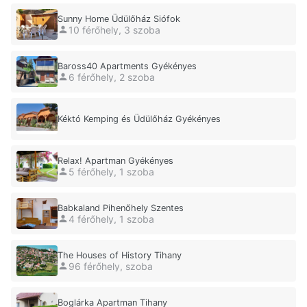
Sunny Home Üdülőház Siófok
10 férőhely, 3 szoba
Baross40 Apartments Gyékényes
6 férőhely, 2 szoba
Kéktó Kemping és Üdülőház Gyékényes
Relax! Apartman Gyékényes
5 férőhely, 1 szoba
Babkaland Pihenőhely Szentes
4 férőhely, 1 szoba
The Houses of History Tihany
96 férőhely, szoba
Boglárka Apartman Tihany