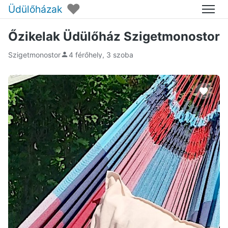
♥
Üdülőházak
Menü
Őzikelak Üdülőház Szigetmonostor
Szigetmonostor
4 férőhely, 3 szoba