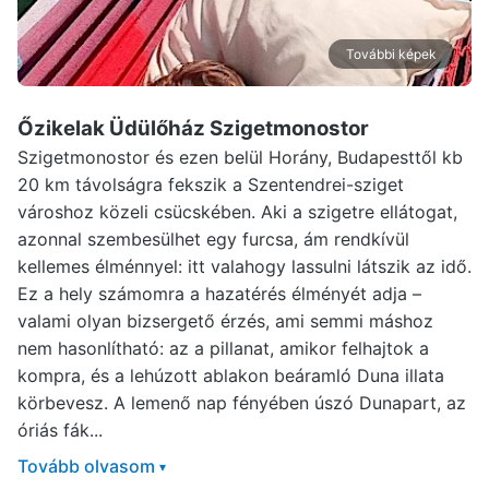
További képek
Őzikelak Üdülőház Szigetmonostor
Szigetmonostor és ezen belül Horány, Budapesttől kb
20 km távolságra fekszik a Szentendrei-sziget
városhoz közeli csücskében. Aki a szigetre ellátogat,
azonnal szembesülhet egy furcsa, ám rendkívül
kellemes élménnyel: itt valahogy lassulni látszik az idő.
Ez a hely számomra a hazatérés élményét adja –
valami olyan bizsergető érzés, ami semmi máshoz
nem hasonlítható: az a pillanat, amikor felhajtok a
kompra, és a lehúzott ablakon beáramló Duna illata
körbevesz. A lemenő nap fényében úszó Dunapart, az
óriás fák...
Tovább olvasom
▾