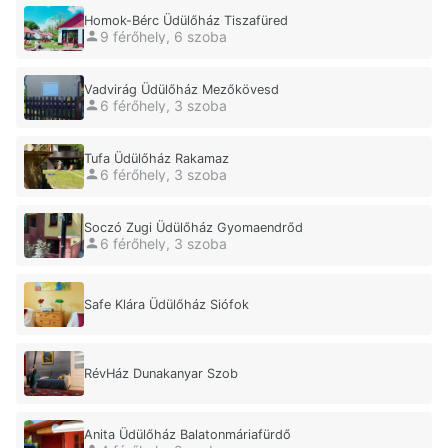
Homok-Bérc Üdülőház Tiszafüred
9 férőhely, 6 szoba
Vadvirág Üdülőház Mezőkövesd
6 férőhely, 3 szoba
Tufa Üdülőház Rakamaz
6 férőhely, 3 szoba
Soczó Zugi Üdülőház Gyomaendrőd
6 férőhely, 3 szoba
Safe Klára Üdülőház Siófok
RévHáz Dunakanyar Szob
Anita Üdülőház Balatonmáriafürdő