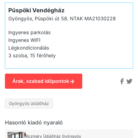
Püspöki Vendégház
Gyöngyös, Püspöki út 58.
NTAK MA21030228
Ingyenes parkolás
Ingyenes WIFI
Légkondícionálás
3 szoba, 15 férőhely
→
Árak, szabad időpontok
Gyöngyös üdülőház
Hasonló kiadó nyaraló
Kozmáry Üdülőház Gyöngyös