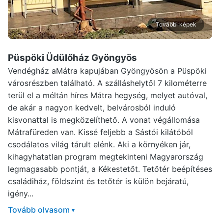
További képek
Püspöki Üdülőház Gyöngyös
Vendégház aMátra kapujában Gyöngyösön a Püspöki
városrészben található. A szálláshelytől 7 kilométerre
terül el a méltán híres Mátra hegység, melyet autóval,
de akár a nagyon kedvelt, belvárosból induló
kisvonattal is megközelíthető. A vonat végállomása
Mátrafüreden van. Kissé feljebb a Sástói kilátóból
csodálatos világ tárult elénk. Aki a környéken jár,
kihagyhatatlan program megtekinteni Magyarország
legmagasabb pontját, a Kékestetőt. Tetőtér beépítéses
családiház, földszint és tetőtér is külön bejáratú,
igény...
Tovább olvasom
▾